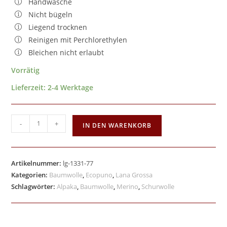
Handwäsche
Nicht bügeln
Liegend trocknen
Reinigen mit Perchlorethylen
Bleichen nicht erlaubt
Vorrätig
Lieferzeit:
2-4 Werktage
-
+
IN DEN WARENKORB
Artikelnummer:
lg-1331-77
Kategorien:
Baumwolle
,
Ecopuno
,
Lana Grossa
Schlagwörter:
Alpaka
,
Baumwolle
,
Merino
,
Schurwolle