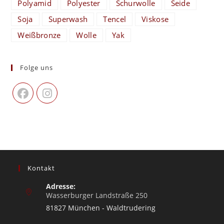
Polyamid
Polyester
Schurwolle
Seide
Soja
Superwash
Tencel
Viskose
Weißbronze
Wolle
Yak
Folge uns
Kontakt
Adresse:
Wasserburger Landstraße 250
81827 München - Waldtrudering