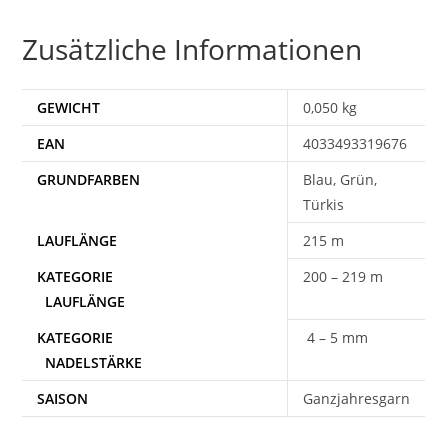
Zusätzliche Informationen
GEWICHT
0,050 kg
EAN
4033493319676
Blau, Grün,
Türkis
215 m
200 – 219 m
4 – 5 mm
SAISON
Ganzjahresgarn