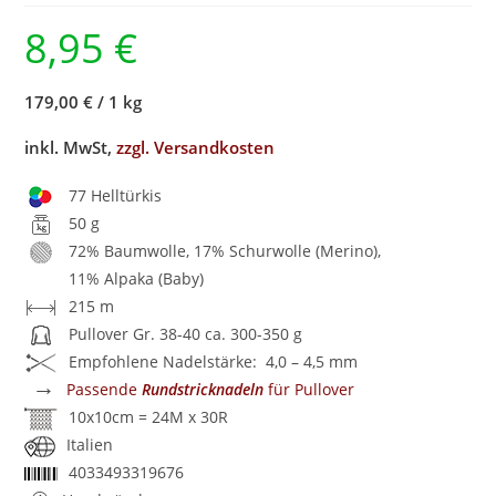
8,95
€
179,00 €
/
1 kg
inkl. MwSt,
zzgl. Versandkosten
77 Helltürkis
50 g
72% Baumwolle, 17% Schurwolle (Merino),
11% Alpaka (Baby)
215 m
Pullover Gr. 38-40 ca. 300-350 g
Empfohlene Nadelstärke: 4,0 – 4,5 mm
→
Passende
Rundstricknadeln
für Pullover
10x10cm = 24M x 30R
Italien
4033493319676