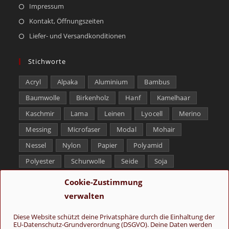
Impressum
Kontakt, Öffnungszeiten
Liefer- und Versandkonditionen
Stichworte
Acryl
Alpaka
Aluminium
Bambus
Baumwolle
Birkenholz
Hanf
Kamelhaar
Kaschmir
Lama
Leinen
Lyocell
Merino
Messing
Microfaser
Modal
Mohair
Nessel
Nylon
Papier
Polyamid
Polyester
Schurwolle
Seide
Soja
Superwash
Tencel
Viskose
Weißbronze
Cookie-Zustimmung
Wolle
Yak
verwalten
Folge uns
Diese Website schützt deine Privatsphäre durch die Einhaltung der
EU-Datenschutz-Grundverordnung (DSGVO). Deine Daten werden