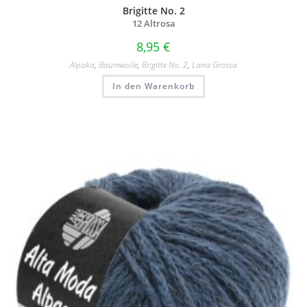
Brigitte No. 2
12 Altrosa
8,95
€
Alpaka
,
Baumwolle
,
Brigitte No. 2
,
Lana Grossa
In den Warenkorb