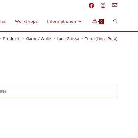
les
Workshops
Informationen
0
>
Produkte
>
Garne / Wolle
>
Lana Grossa
>
Terra (Linea Pura)
HEN.