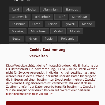
Acryl
Alpaka
Aluminium
Bambus
Baumwolle
Birkenholz
Hanf
Kamelhaar
Kaschmir
Lama
Leinen
Lyocell
Merino
Messing
Microfaser
Modal
Mohair
Nessel
Nylon
Papier
Polyamid
Polyester
Schurwolle
Seide
Soja
Cookie-Zustimmung
Superwash
Tencel
Viskose
Weißbronze
verwalten
Wolle
Yak
Diese Website schützt deine Privatsphäre durch die Einhaltung der
EU-Datenschutz-Grundverordnung (DSGVO). Deine Daten werden
Folge uns
nicht für Zwecke verwendet, in die du nicht eingewilligt hast, und
werden nur in dem Umfang, der nicht über die Daten hinausgeht,
die in Bezug auf einen bestimmten Zweck (oder mehrere Zwecke)
der Verarbeitung erforderlich ist, verarbeitet. Du kannst deine
Zustimmung(en) zur Datenverarbeitung für bestimmte Zwecke in
"Einstellungen" oder durch Klicken auf "Akzeptieren" erteilen.
Mehr Informationen über Cookies ➦
AGB
Kontakt
Über uns
Datenschutz
Impressum