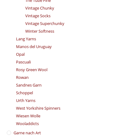
The Tube Fine
Vintage Chunky
Vintage Socks
Vintage Superchunky
Winter Softness
Lang Yarns
Manos del Uruguay
Opal
Pascuali
Rosy Green Wool
Rowan
Sandnes Garn
Schoppel
Urth Yarns
West Yorkshire Spinners
Wiesen Wolle
Wooladdicts
Garne nach Art