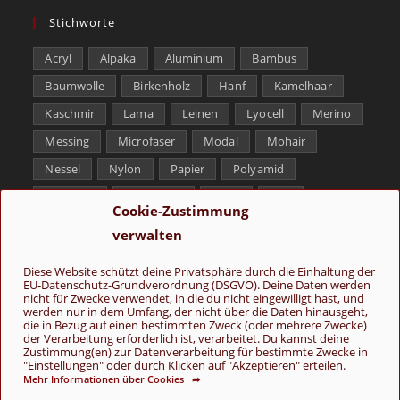
Stichworte
Acryl
Alpaka
Aluminium
Bambus
Baumwolle
Birkenholz
Hanf
Kamelhaar
Kaschmir
Lama
Leinen
Lyocell
Merino
Messing
Microfaser
Modal
Mohair
Nessel
Nylon
Papier
Polyamid
Polyester
Schurwolle
Seide
Soja
Cookie-Zustimmung
Superwash
Tencel
Viskose
Weißbronze
verwalten
Wolle
Yak
Diese Website schützt deine Privatsphäre durch die Einhaltung der
EU-Datenschutz-Grundverordnung (DSGVO). Deine Daten werden
Folge uns
nicht für Zwecke verwendet, in die du nicht eingewilligt hast, und
werden nur in dem Umfang, der nicht über die Daten hinausgeht,
die in Bezug auf einen bestimmten Zweck (oder mehrere Zwecke)
der Verarbeitung erforderlich ist, verarbeitet. Du kannst deine
Zustimmung(en) zur Datenverarbeitung für bestimmte Zwecke in
"Einstellungen" oder durch Klicken auf "Akzeptieren" erteilen.
Mehr Informationen über Cookies ➦