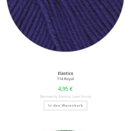
Elastico
114 Royal
4,95
€
Baumwolle
,
Elastico
,
Lana Grossa
In den Warenkorb