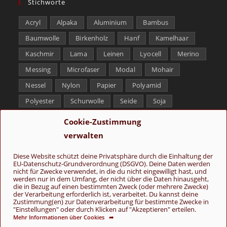
Stichworte
Acryl
Alpaka
Aluminium
Bambus
Baumwolle
Birkenholz
Hanf
Kamelhaar
Kaschmir
Lama
Leinen
Lyocell
Merino
Messing
Microfaser
Modal
Mohair
Nessel
Nylon
Papier
Polyamid
Polyester
Schurwolle
Seide
Soja
Superwash
Tencel
Viskose
Weißbronze
Cookie-Zustimmung
Wolle
Yak
verwalten
Folge uns
Diese Website schützt deine Privatsphäre durch die Einhaltung der
EU-Datenschutz-Grundverordnung (DSGVO). Deine Daten werden
nicht für Zwecke verwendet, in die du nicht eingewilligt hast, und
werden nur in dem Umfang, der nicht über die Daten hinausgeht,
die in Bezug auf einen bestimmten Zweck (oder mehrere Zwecke)
der Verarbeitung erforderlich ist, verarbeitet. Du kannst deine
Zustimmung(en) zur Datenverarbeitung für bestimmte Zwecke in
"Einstellungen" oder durch Klicken auf "Akzeptieren" erteilen.
Mehr Informationen über Cookies ➦