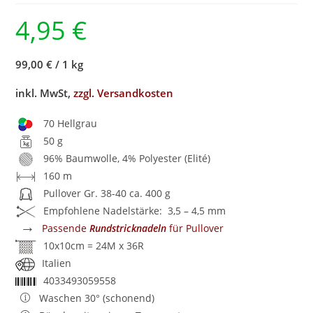
4,95
€
99,00 €
/
1 kg
inkl. MwSt,
zzgl. Versandkosten
70 Hellgrau
50 g
96% Baumwolle, 4% Polyester (Elité)
160 m
Pullover Gr. 38-40 ca. 400 g
Empfohlene Nadelstärke: 3,5 – 4,5 mm
→
Passende
Rundstricknadeln
für Pullover
10x10cm = 24M x 36R
Italien
4033493059558
Waschen 30° (schonend)