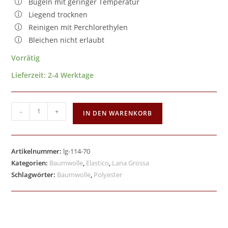
Bügeln mit geringer Temperatur
Liegend trocknen
Reinigen mit Perchlorethylen
Bleichen nicht erlaubt
Vorrätig
Lieferzeit:
2-4 Werktage
-
+
IN DEN WARENKORB
Artikelnummer:
lg-114-70
Kategorien:
Baumwolle
,
Elastico
,
Lana Grossa
Schlagwörter:
Baumwolle
,
Polyester