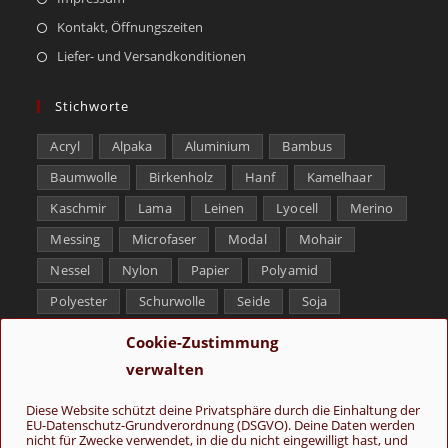
Kontakt, Öffnungszeiten
Liefer- und Versandkonditionen
Stichworte
Acryl
Alpaka
Aluminium
Bambus
Baumwolle
Birkenholz
Hanf
Kamelhaar
Kaschmir
Lama
Leinen
Lyocell
Merino
Messing
Microfaser
Modal
Mohair
Nessel
Nylon
Papier
Polyamid
Polyester
Schurwolle
Seide
Soja
Superwash
Tencel
Viskose
Weißbronze
Cookie-Zustimmung
Wolle
Yak
verwalten
Folge uns
Diese Website schützt deine Privatsphäre durch die Einhaltung der
EU-Datenschutz-Grundverordnung (DSGVO). Deine Daten werden
nicht für Zwecke verwendet, in die du nicht eingewilligt hast, und