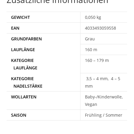
GEWICHT
0,050 kg
EAN
4033493059558
Grau
160 m
160 – 179 m
3,5 – 4 mm, 4 – 5
mm
WOLLARTEN
Baby-/Kinderwolle,
Vegan
SAISON
Frühling / Sommer