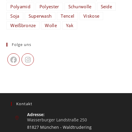
Polyamid
Polyester
Schurwolle
Seide
Soja
Superwash
Tencel
Viskose
Weißbronze
Wolle
Yak
Folge uns
Kontakt
Adresse:
Wasserburger Landstraße 250
81827 München - Waldtrudering