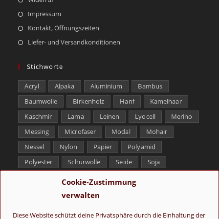
Impressum
Kontakt, Öffnungszeiten
Liefer- und Versandkonditionen
Stichworte
Acryl
Alpaka
Aluminium
Bambus
Baumwolle
Birkenholz
Hanf
Kamelhaar
Kaschmir
Lama
Leinen
Lyocell
Merino
Messing
Microfaser
Modal
Mohair
Nessel
Nylon
Papier
Polyamid
Polyester
Schurwolle
Seide
Soja
Superwash
Tencel
Viskose
Weißbronze
Cookie-Zustimmung
Wolle
Yak
verwalten
Folge uns
Diese Website schützt deine Privatsphäre durch die Einhaltung der