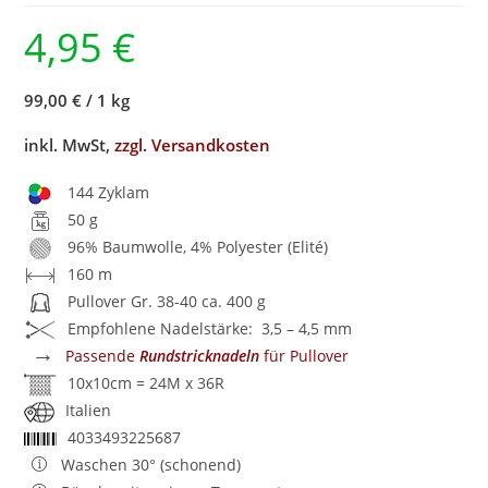
4,95
€
99,00 €
/
1 kg
inkl. MwSt,
zzgl. Versandkosten
144 Zyklam
50 g
96% Baumwolle, 4% Polyester (Elité)
160 m
Pullover Gr. 38-40 ca. 400 g
Empfohlene Nadelstärke: 3,5 – 4,5 mm
→
Passende
Rundstricknadeln
für Pullover
10x10cm = 24M x 36R
Italien
4033493225687
Waschen 30° (schonend)