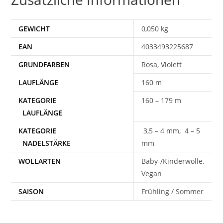
GEWICHT
0,050 kg
EAN
4033493225687
Rosa, Violett
160 m
160 – 179 m
3,5 – 4 mm, 4 – 5
mm
WOLLARTEN
Baby-/Kinderwolle,
Vegan
SAISON
Frühling / Sommer