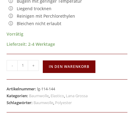
Bügeln mit geringer Temperatur
Liegend trocknen
Reinigen mit Perchlorethylen
Bleichen nicht erlaubt
Vorrätig
Lieferzeit:
2-4 Werktage
-
+
IN DEN WARENKORB
Artikelnummer:
lg-114-144
Kategorien:
Baumwolle
,
Elastico
,
Lana Grossa
Schlagwörter:
Baumwolle
,
Polyester