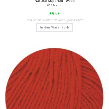
Natural Superkid Tweed
614 Natur
9,95
€
Lana Grossa
,
Mohair
,
Natural Superkid Tweed
In den Warenkorb