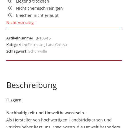
Liegend trocknen
Nicht chemisch reinigen
Bleichen nicht erlaubt
Nicht vorrätig
Artikelnummer:
lg-180-15
Kategorien:
Feltro Uni
,
Lana Grossa
Schlagwort:
Schurwolle
Beschreibung
Filzgarn
Nachhaltigkeit und Umweltbewusstsein.
Als Hersteller von hochwertigen Handstrickgarnen und
Strickzubehör liegt uns,
Lana Grossa
, die Umwelt besonders