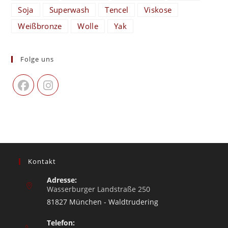
Soja
Superwash
Tencel
Viskose
Weißbronze
Wolle
Yak
Folge uns
Kontakt
Adresse:
Wasserburger Landstraße 250
81827 München - Waldtrudering
Telefon: