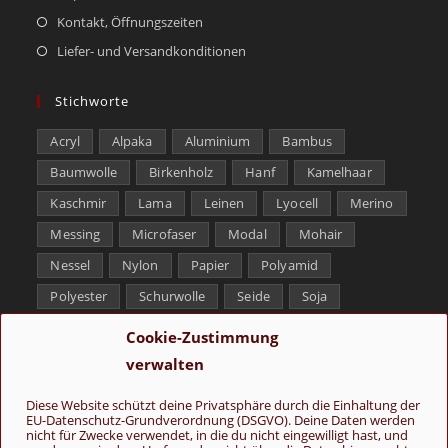
Kontakt, Öffnungszeiten
Liefer- und Versandkonditionen
Stichworte
Acryl
Alpaka
Aluminium
Bambus
Baumwolle
Birkenholz
Hanf
Kamelhaar
Kaschmir
Lama
Leinen
Lyocell
Merino
Messing
Microfaser
Modal
Mohair
Nessel
Nylon
Papier
Polyamid
Polyester
Schurwolle
Seide
Soja
Superwash
Tencel
Viskose
Weißbronze
Cookie-Zustimmung
Wolle
Yak
verwalten
Folge uns
Diese Website schützt deine Privatsphäre durch die Einhaltung der
EU-Datenschutz-Grundverordnung (DSGVO). Deine Daten werden
nicht für Zwecke verwendet, in die du nicht eingewilligt hast, und