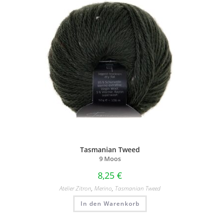
Tasmanian Tweed
9 Moos
8,25
€
Atelier Zitron
,
Merino
,
Tasmanian Tweed
In den Warenkorb