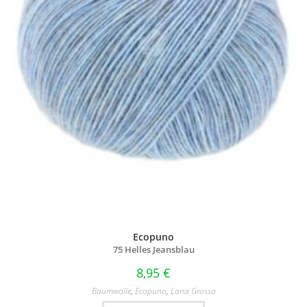
Ecopuno
75 Helles Jeansblau
8,95
€
Baumwolle
,
Ecopuno
,
Lana Grossa