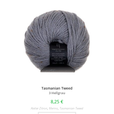
Tasmanian Tweed
3 Hellgrau
8,25
€
Atelier Zitron
,
Merino
,
Tasmanian Tweed