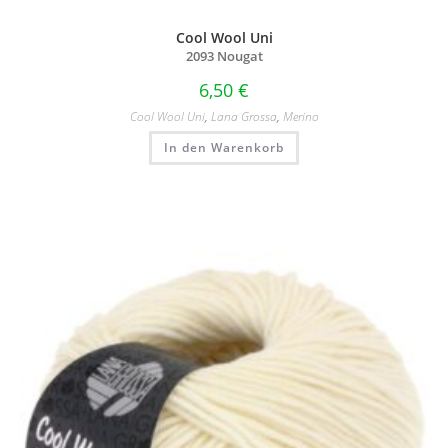
Cool Wool Uni
2093 Nougat
6,50
€
Cool Wool Uni
,
Lana Grossa
,
Merino
In den Warenkorb