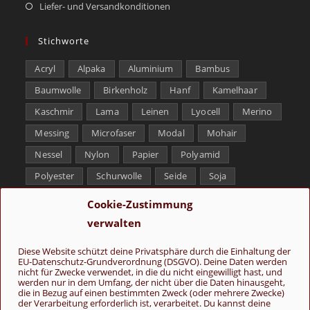
Liefer- und Versandkonditionen
Stichworte
Acryl
Alpaka
Aluminium
Bambus
Baumwolle
Birkenholz
Hanf
Kamelhaar
Kaschmir
Lama
Leinen
Lyocell
Merino
Messing
Microfaser
Modal
Mohair
Nessel
Nylon
Papier
Polyamid
Polyester
Schurwolle
Seide
Soja
Superwash
Tencel
Viskose
Weißbronze
Cookie-Zustimmung
Wolle
Yak
verwalten
Folge uns
Diese Website schützt deine Privatsphäre durch die Einhaltung der
EU-Datenschutz-Grundverordnung (DSGVO). Deine Daten werden
nicht für Zwecke verwendet, in die du nicht eingewilligt hast, und
werden nur in dem Umfang, der nicht über die Daten hinausgeht,
die in Bezug auf einen bestimmten Zweck (oder mehrere Zwecke)
der Verarbeitung erforderlich ist, verarbeitet. Du kannst deine