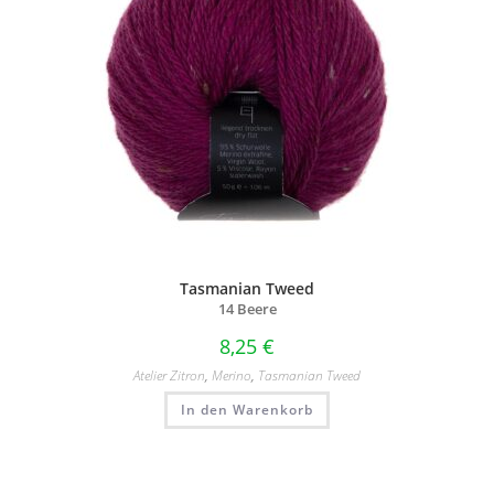
Tasmanian Tweed
14 Beere
8,25
€
Atelier Zitron
,
Merino
,
Tasmanian Tweed
In den Warenkorb