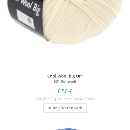
Cool Wool Big Uni
601 Rohweiß
6,50
€
Cool Wool Big Uni
,
Lana Grossa
,
Merino
In den Warenkorb