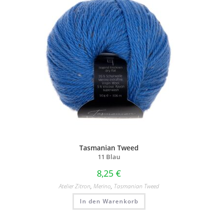
Tasmanian Tweed
11 Blau
8,25
€
Atelier Zitron
,
Merino
,
Tasmanian Tweed
In den Warenkorb