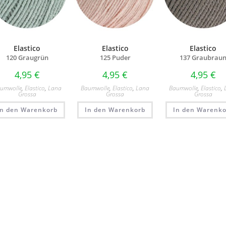
Elastico
Elastico
Elastico
120 Graugrün
125 Puder
137 Graubrau
4,95
€
4,95
€
4,95
€
umwolle
,
Elastico
,
Lana
Baumwolle
,
Elastico
,
Lana
Baumwolle
,
Elastico
,
Grossa
Grossa
Grossa
In den Warenkorb
In den Warenkorb
In den Warenko