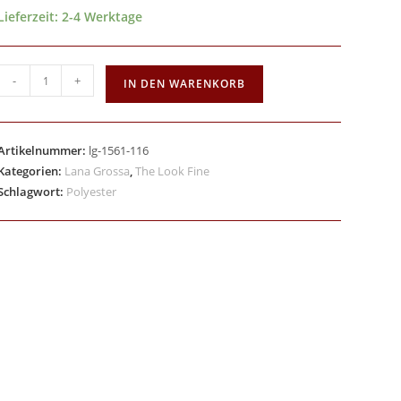
Lieferzeit:
2-4 Werktage
-
+
IN DEN WARENKORB
Artikelnummer:
lg-1561-116
Kategorien:
Lana Grossa
,
The Look Fine
Schlagwort:
Polyester