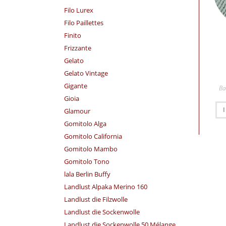
Filo Lurex
Filo Paillettes
Finito
Frizzante
Gelato
Gelato Vintage
Gigante
Ba
Gioia
Glamour
Gomitolo Alga
Gomitolo California
Gomitolo Mambo
Gomitolo Tono
lala Berlin Buffy
Landlust Alpaka Merino 160
Landlust die Filzwolle
Landlust die Sockenwolle
Landlust die Sockenwolle 50 Mélange