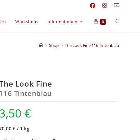
les
Workshops
Informationen
0
>
Shop
>
The Look Fine 116 Tintenblau
The Look Fine
116 Tintenblau
3,50
€
70,00 €
/
1 kg