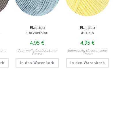
Elastico
Elastico
n
130 Zartblau
41 Gelb
4,95
€
4,95
€
Lana
Baumwolle
,
Elastico
,
Lana
Baumwolle
,
Elastico
,
Lana
Grossa
Grossa
rb
In den Warenkorb
In den Warenkorb