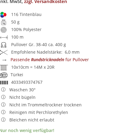
inkl. MwSt,
zzgl. Versandkosten
116 Tintenblau
50 g
100% Polyester
100 m
Pullover Gr. 38-40 ca. 400 g
Empfohlene Nadelstärke: 6,0 mm
→
Passende
Rundstricknadeln
für Pullover
10x10cm = 14M x 20R
Türkei
4033493374767
Waschen 30°
Nicht bügeln
Nicht im Trommeltrockner trocknen
Reinigen mit Perchlorethylen
Bleichen nicht erlaubt
Nur noch wenig verfügbar!