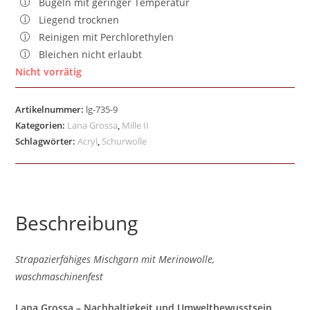
Bügeln mit geringer Temperatur
Liegend trocknen
Reinigen mit Perchlorethylen
Bleichen nicht erlaubt
Nicht vorrätig
Artikelnummer:
lg-735-9
Kategorien:
Lana Grossa
,
Mille II
Schlagwörter:
Acryl
,
Schurwolle
Beschreibung
Strapazierfähiges Mischgarn mit Merinowolle,
waschmaschinenfest
Lana Grossa – Nachhaltigkeit und Umweltbewusstsein.