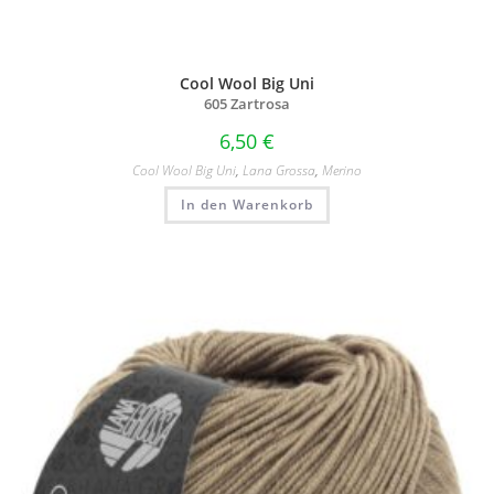
Cool Wool Big Uni
605 Zartrosa
6,50
€
Cool Wool Big Uni
,
Lana Grossa
,
Merino
In den Warenkorb