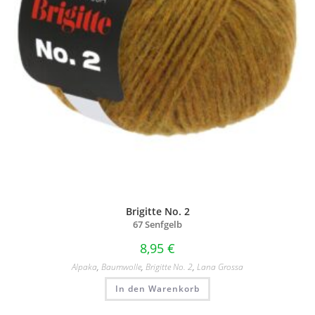
Brigitte No. 2
67 Senfgelb
8,95
€
Alpaka
,
Baumwolle
,
Brigitte No. 2
,
Lana Grossa
In den Warenkorb