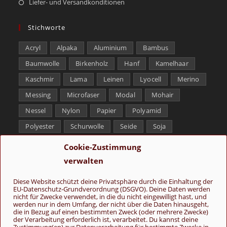
Liefer- und Versandkonditionen
Stichworte
Acryl
Alpaka
Aluminium
Bambus
Baumwolle
Birkenholz
Hanf
Kamelhaar
Kaschmir
Lama
Leinen
Lyocell
Merino
Messing
Microfaser
Modal
Mohair
Nessel
Nylon
Papier
Polyamid
Polyester
Schurwolle
Seide
Soja
Superwash
Tencel
Viskose
Weißbronze
Cookie-Zustimmung
Wolle
Yak
verwalten
Folge uns
Diese Website schützt deine Privatsphäre durch die Einhaltung der
EU-Datenschutz-Grundverordnung (DSGVO). Deine Daten werden
nicht für Zwecke verwendet, in die du nicht eingewilligt hast, und
werden nur in dem Umfang, der nicht über die Daten hinausgeht,
die in Bezug auf einen bestimmten Zweck (oder mehrere Zwecke)
der Verarbeitung erforderlich ist, verarbeitet. Du kannst deine