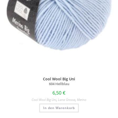
Cool Wool Big Uni
604 Hellblau
6,50
€
Cool Wool Big Uni
,
Lana Grossa
,
Merino
In den Warenkorb