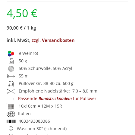
4,50
€
90,00 €
/
1 kg
inkl. MwSt,
zzgl. Versandkosten
9 Weinrot
50 g
50% Schurwolle, 50% Acryl
55 m
Pullover Gr. 38-40 ca. 600 g
Empfohlene Nadelstärke: 7,0 – 8,0 mm
→
Passende
Rundstricknadeln
für Pullover
10x10cm = 12M x 15R
Italien
4033493083386
Waschen 30° (schonend)