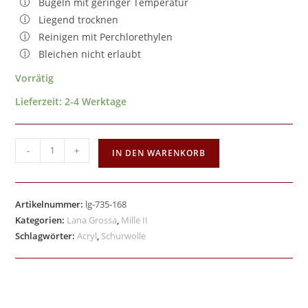
Bügeln mit geringer Temperatur
Liegend trocknen
Reinigen mit Perchlorethylen
Bleichen nicht erlaubt
Vorrätig
Lieferzeit:
2-4 Werktage
-
+
IN DEN WARENKORB
Artikelnummer:
lg-735-168
Kategorien:
Lana Grossa
,
Mille II
Schlagwörter:
Acryl
,
Schurwolle