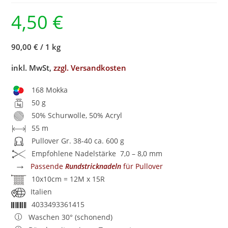
4,50
€
90,00 €
/
1 kg
inkl. MwSt,
zzgl. Versandkosten
168 Mokka
50 g
50% Schurwolle, 50% Acryl
55 m
Pullover Gr. 38-40 ca. 600 g
Empfohlene Nadelstärke 7,0 – 8,0 mm
→
Passende
Rundstricknadeln
für Pullover
10x10cm = 12M x 15R
Italien
4033493361415
Waschen 30° (schonend)