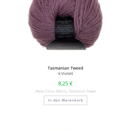
Tasmanian Tweed
6 Violett
8,25
€
Atelier Zitron
,
Merino
,
Tasmanian Tweed
In den Warenkorb