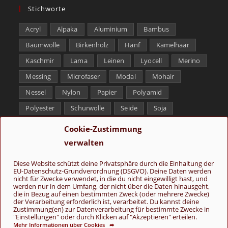
Stichworte
Acryl
Alpaka
Aluminium
Bambus
Baumwolle
Birkenholz
Hanf
Kamelhaar
Kaschmir
Lama
Leinen
Lyocell
Merino
Messing
Microfaser
Modal
Mohair
Nessel
Nylon
Papier
Polyamid
Polyester
Schurwolle
Seide
Soja
Superwash
Tencel
Viskose
Weißbronze
Cookie-Zustimmung
Wolle
Yak
verwalten
Folge uns
Diese Website schützt deine Privatsphäre durch die Einhaltung der
EU-Datenschutz-Grundverordnung (DSGVO). Deine Daten werden
nicht für Zwecke verwendet, in die du nicht eingewilligt hast, und
werden nur in dem Umfang, der nicht über die Daten hinausgeht,
die in Bezug auf einen bestimmten Zweck (oder mehrere Zwecke)
der Verarbeitung erforderlich ist, verarbeitet. Du kannst deine
Zustimmung(en) zur Datenverarbeitung für bestimmte Zwecke in
"Einstellungen" oder durch Klicken auf "Akzeptieren" erteilen.
Mehr Informationen über Cookies ➦