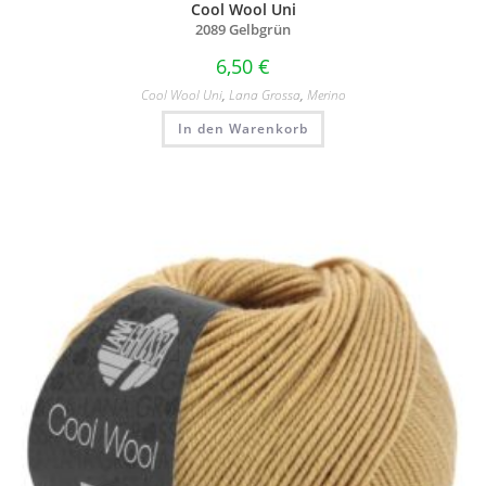
Cool Wool Uni
2089 Gelbgrün
6,50
€
Cool Wool Uni
,
Lana Grossa
,
Merino
In den Warenkorb