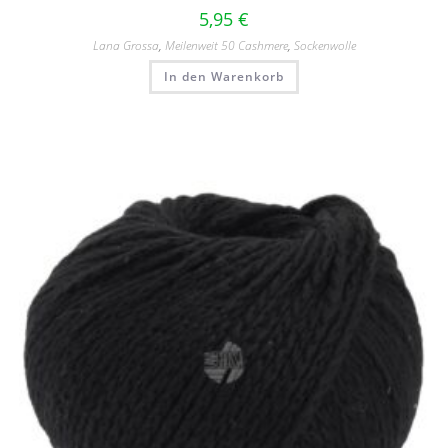
5,95
€
Lana Grossa
,
Meilenweit 50 Cashmere
,
Sockenwolle
In den Warenkorb