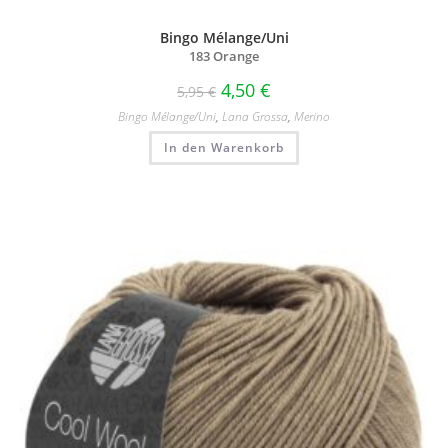
Bingo Mélange/Uni
183 Orange
4,50
€
5,95
€
Bingo Mélange/​Uni
,
Lana Grossa
,
Merino
In den Warenkorb