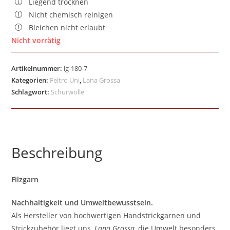
Liegend trocknen
Nicht chemisch reinigen
Bleichen nicht erlaubt
Nicht vorrätig
Artikelnummer:
lg-180-7
Kategorien:
Feltro Uni
,
Lana Grossa
Schlagwort:
Schurwolle
Beschreibung
Filzgarn
Nachhaltigkeit und Umweltbewusstsein.
Als Hersteller von hochwertigen Handstrickgarnen und
Strickzubehör liegt uns,
Lana Grossa
, die Umwelt besonders