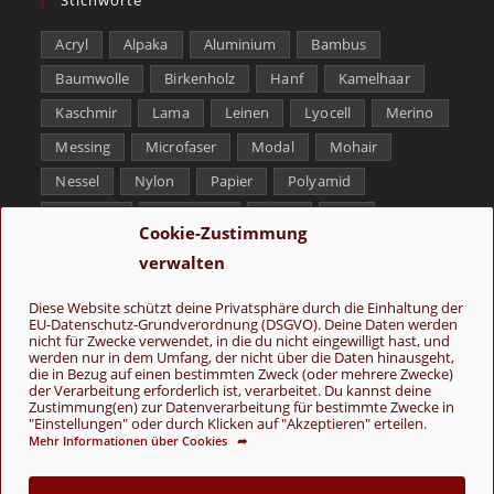
Acryl
Alpaka
Aluminium
Bambus
Baumwolle
Birkenholz
Hanf
Kamelhaar
Kaschmir
Lama
Leinen
Lyocell
Merino
Messing
Microfaser
Modal
Mohair
Nessel
Nylon
Papier
Polyamid
Polyester
Schurwolle
Seide
Soja
Cookie-Zustimmung
Superwash
Tencel
Viskose
Weißbronze
verwalten
Wolle
Yak
Diese Website schützt deine Privatsphäre durch die Einhaltung der
EU-Datenschutz-Grundverordnung (DSGVO). Deine Daten werden
Folge uns
nicht für Zwecke verwendet, in die du nicht eingewilligt hast, und
werden nur in dem Umfang, der nicht über die Daten hinausgeht,
die in Bezug auf einen bestimmten Zweck (oder mehrere Zwecke)
der Verarbeitung erforderlich ist, verarbeitet. Du kannst deine
Zustimmung(en) zur Datenverarbeitung für bestimmte Zwecke in
"Einstellungen" oder durch Klicken auf "Akzeptieren" erteilen.
Mehr Informationen über Cookies ➦
AGB
Kontakt
Über uns
Datenschutz
Impressum