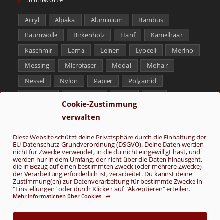
Acryl
Alpaka
Aluminium
Bambus
Baumwolle
Birkenholz
Hanf
Kamelhaar
Kaschmir
Lama
Leinen
Lyocell
Merino
Messing
Microfaser
Modal
Mohair
Nessel
Nylon
Papier
Polyamid
Polyester
Schurwolle
Seide
Soja
Cookie-Zustimmung
Superwash
Tencel
Viskose
Weißbronze
verwalten
Wolle
Yak
Diese Website schützt deine Privatsphäre durch die Einhaltung der
EU-Datenschutz-Grundverordnung (DSGVO). Deine Daten werden
Folge uns
nicht für Zwecke verwendet, in die du nicht eingewilligt hast, und
werden nur in dem Umfang, der nicht über die Daten hinausgeht,
die in Bezug auf einen bestimmten Zweck (oder mehrere Zwecke)
der Verarbeitung erforderlich ist, verarbeitet. Du kannst deine
Zustimmung(en) zur Datenverarbeitung für bestimmte Zwecke in
"Einstellungen" oder durch Klicken auf "Akzeptieren" erteilen.
Mehr Informationen über Cookies ➦
AGB
Kontakt
Über uns
Datenschutz
Impressum