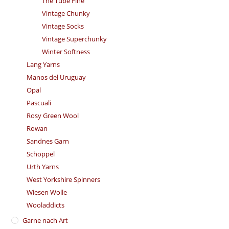
The Tube Fine
Vintage Chunky
Vintage Socks
Vintage Superchunky
Winter Softness
Lang Yarns
Manos del Uruguay
Opal
Pascuali
Rosy Green Wool
Rowan
Sandnes Garn
Schoppel
Urth Yarns
West Yorkshire Spinners
Wiesen Wolle
Wooladdicts
Garne nach Art