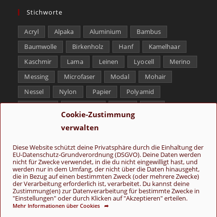
Stichworte
Acryl
Alpaka
Aluminium
Bambus
Baumwolle
Birkenholz
Hanf
Kamelhaar
Kaschmir
Lama
Leinen
Lyocell
Merino
Messing
Microfaser
Modal
Mohair
Nessel
Nylon
Papier
Polyamid
Polyester
Schurwolle
Seide
Soja
Cookie-Zustimmung
Superwash
Tencel
Viskose
Weißbronze
verwalten
Wolle
Yak
Diese Website schützt deine Privatsphäre durch die Einhaltung der
EU-Datenschutz-Grundverordnung (DSGVO). Deine Daten werden
Folge uns
nicht für Zwecke verwendet, in die du nicht eingewilligt hast, und
werden nur in dem Umfang, der nicht über die Daten hinausgeht,
die in Bezug auf einen bestimmten Zweck (oder mehrere Zwecke)
der Verarbeitung erforderlich ist, verarbeitet. Du kannst deine
Zustimmung(en) zur Datenverarbeitung für bestimmte Zwecke in
"Einstellungen" oder durch Klicken auf "Akzeptieren" erteilen.
Mehr Informationen über Cookies ➦