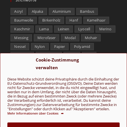
Acryl
Alpaka
Aluminium
Bambus
Baumwolle
Birkenholz
Hanf
Kamelhaar
Kaschmir
Lama
Leinen
Lyocell
Merino
Messing
Microfaser
Modal
Mohair
Nessel
Nylon
Papier
Polyamid
Polyester
Schurwolle
Seide
Soja
Cookie-Zustimmung
Superwash
Tencel
Viskose
Weißbronze
verwalten
Wolle
Yak
Diese Website schützt deine Privatsphäre durch die Einhaltung der
EU-Datenschutz-Grundverordnung (DSGVO). Deine Daten werden
Folge uns
nicht für Zwecke verwendet, in die du nicht eingewilligt hast, und
werden nur in dem Umfang, der nicht über die Daten hinausgeht,
die in Bezug auf einen bestimmten Zweck (oder mehrere Zwecke)
der Verarbeitung erforderlich ist, verarbeitet. Du kannst deine
Zustimmung(en) zur Datenverarbeitung für bestimmte Zwecke in
"Einstellungen" oder durch Klicken auf "Akzeptieren" erteilen.
Mehr Informationen über Cookies ➦
AGB
Kontakt
Über uns
Datenschutz
Impressum