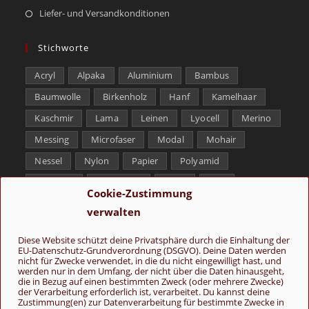
Liefer- und Versandkonditionen
Stichworte
Acryl
Alpaka
Aluminium
Bambus
Baumwolle
Birkenholz
Hanf
Kamelhaar
Kaschmir
Lama
Leinen
Lyocell
Merino
Messing
Microfaser
Modal
Mohair
Nessel
Nylon
Papier
Polyamid
Polyester
Schurwolle
Seide
Soja
Cookie-Zustimmung
Superwash
Tencel
Viskose
Weißbronze
verwalten
Wolle
Yak
Diese Website schützt deine Privatsphäre durch die Einhaltung der
EU-Datenschutz-Grundverordnung (DSGVO). Deine Daten werden
Folge uns
nicht für Zwecke verwendet, in die du nicht eingewilligt hast, und
werden nur in dem Umfang, der nicht über die Daten hinausgeht,
die in Bezug auf einen bestimmten Zweck (oder mehrere Zwecke)
der Verarbeitung erforderlich ist, verarbeitet. Du kannst deine
Zustimmung(en) zur Datenverarbeitung für bestimmte Zwecke in