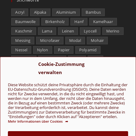
Acryl
Alpaka
Aluminium
Bambus
Baumwolle
Birkenholz
Hanf
Kamelhaar
Kaschmir
Lama
Leinen
Lyocell
Merino
Messing
Microfaser
Modal
Mohair
Nessel
Nylon
Papier
Polyamid
Polyester
Schurwolle
Seide
Soja
Cookie-Zustimmung
Superwash
Tencel
Viskose
Weißbronze
verwalten
Wolle
Yak
Diese Website schützt deine Privatsphäre durch die Einhaltung der
EU-Datenschutz-Grundverordnung (DSGVO). Deine Daten werden
Folge uns
nicht für Zwecke verwendet, in die du nicht eingewilligt hast, und
werden nur in dem Umfang, der nicht über die Daten hinausgeht,
die in Bezug auf einen bestimmten Zweck (oder mehrere Zwecke)
der Verarbeitung erforderlich ist, verarbeitet. Du kannst deine
Zustimmung(en) zur Datenverarbeitung für bestimmte Zwecke in
"Einstellungen" oder durch Klicken auf "Akzeptieren" erteilen.
Mehr Informationen über Cookies ➦
AGB
Kontakt
Über uns
Datenschutz
Impressum