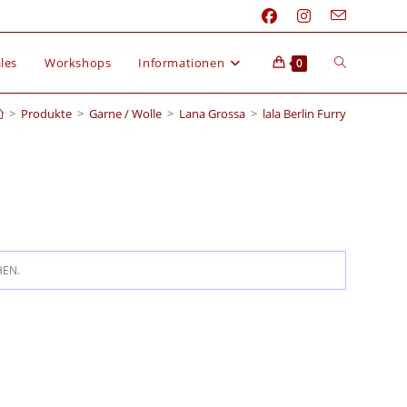
les
Workshops
Informationen
0
>
Produkte
>
Garne / Wolle
>
Lana Grossa
>
lala Berlin Furry
HEN.