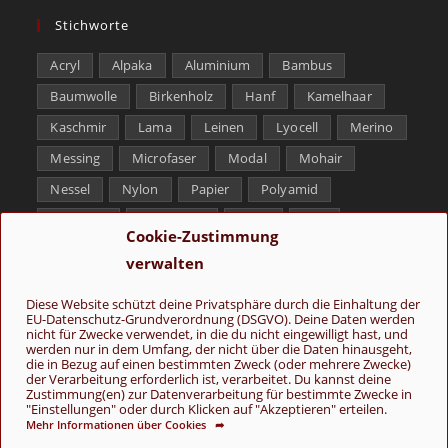
Stichworte
Acryl
Alpaka
Aluminium
Bambus
Baumwolle
Birkenholz
Hanf
Kamelhaar
Kaschmir
Lama
Leinen
Lyocell
Merino
Messing
Microfaser
Modal
Mohair
Nessel
Nylon
Papier
Polyamid
Polyester
Schurwolle
Seide
Soja
Cookie-Zustimmung
Superwash
Tencel
Viskose
Weißbronze
verwalten
Wolle
Yak
Diese Website schützt deine Privatsphäre durch die Einhaltung der
EU-Datenschutz-Grundverordnung (DSGVO). Deine Daten werden
Folge uns
nicht für Zwecke verwendet, in die du nicht eingewilligt hast, und
werden nur in dem Umfang, der nicht über die Daten hinausgeht,
die in Bezug auf einen bestimmten Zweck (oder mehrere Zwecke)
der Verarbeitung erforderlich ist, verarbeitet. Du kannst deine
Zustimmung(en) zur Datenverarbeitung für bestimmte Zwecke in
"Einstellungen" oder durch Klicken auf "Akzeptieren" erteilen.
Mehr Informationen über Cookies ➦