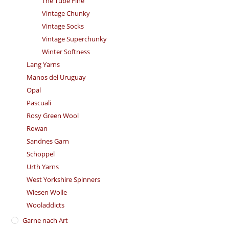
The Tube Fine
Vintage Chunky
Vintage Socks
Vintage Superchunky
Winter Softness
Lang Yarns
Manos del Uruguay
Opal
Pascuali
Rosy Green Wool
Rowan
Sandnes Garn
Schoppel
Urth Yarns
West Yorkshire Spinners
Wiesen Wolle
Wooladdicts
Garne nach Art