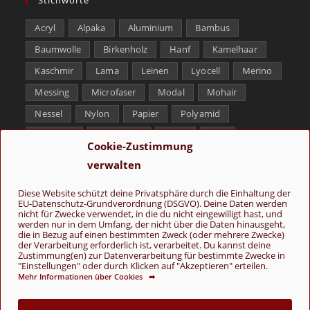
Acryl
Alpaka
Aluminium
Bambus
Baumwolle
Birkenholz
Hanf
Kamelhaar
Kaschmir
Lama
Leinen
Lyocell
Merino
Messing
Microfaser
Modal
Mohair
Nessel
Nylon
Papier
Polyamid
Polyester
Schurwolle
Seide
Soja
Cookie-Zustimmung
Superwash
Tencel
Viskose
Weißbronze
verwalten
Wolle
Yak
Diese Website schützt deine Privatsphäre durch die Einhaltung der
EU-Datenschutz-Grundverordnung (DSGVO). Deine Daten werden
Folge uns
nicht für Zwecke verwendet, in die du nicht eingewilligt hast, und
werden nur in dem Umfang, der nicht über die Daten hinausgeht,
die in Bezug auf einen bestimmten Zweck (oder mehrere Zwecke)
der Verarbeitung erforderlich ist, verarbeitet. Du kannst deine
Zustimmung(en) zur Datenverarbeitung für bestimmte Zwecke in
"Einstellungen" oder durch Klicken auf "Akzeptieren" erteilen.
Mehr Informationen über Cookies ➦
AGB
Kontakt
Über uns
Datenschutz
Impressum