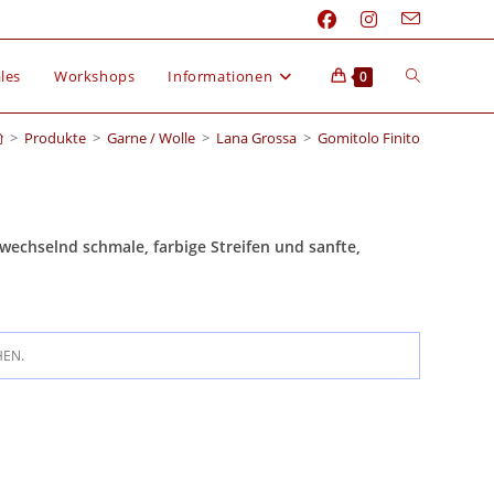
les
Workshops
Informationen
0
>
Produkte
>
Garne / Wolle
>
Lana Grossa
>
Gomitolo Finito
echselnd schmale, farbige Streifen und sanfte,
HEN.