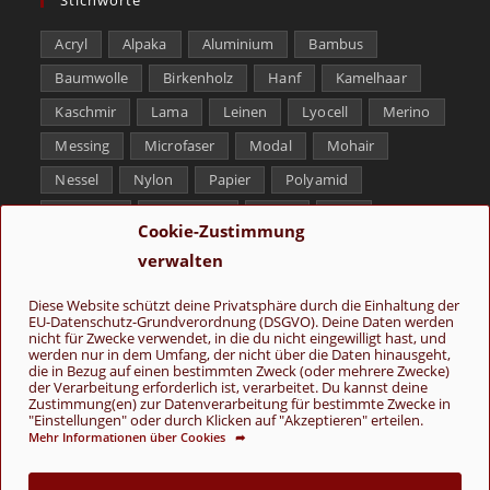
Acryl
Alpaka
Aluminium
Bambus
Baumwolle
Birkenholz
Hanf
Kamelhaar
Kaschmir
Lama
Leinen
Lyocell
Merino
Messing
Microfaser
Modal
Mohair
Nessel
Nylon
Papier
Polyamid
Polyester
Schurwolle
Seide
Soja
Cookie-Zustimmung
Superwash
Tencel
Viskose
Weißbronze
verwalten
Wolle
Yak
Diese Website schützt deine Privatsphäre durch die Einhaltung der
EU-Datenschutz-Grundverordnung (DSGVO). Deine Daten werden
Folge uns
nicht für Zwecke verwendet, in die du nicht eingewilligt hast, und
werden nur in dem Umfang, der nicht über die Daten hinausgeht,
die in Bezug auf einen bestimmten Zweck (oder mehrere Zwecke)
der Verarbeitung erforderlich ist, verarbeitet. Du kannst deine
Zustimmung(en) zur Datenverarbeitung für bestimmte Zwecke in
"Einstellungen" oder durch Klicken auf "Akzeptieren" erteilen.
Mehr Informationen über Cookies ➦
AGB
Kontakt
Über uns
Datenschutz
Impressum