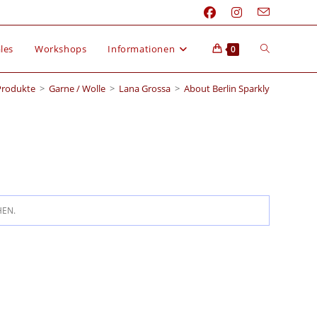
les
Workshops
Informationen
0
Produkte
>
Garne / Wolle
>
Lana Grossa
>
About Berlin Sparkly
HEN.