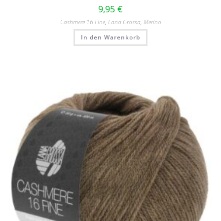
9,95
€
Cashmere 16 Fine
,
Lana Grossa
,
Merino
In den Warenkorb