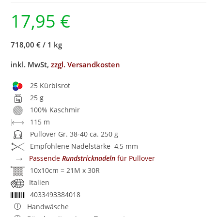
17,95
€
718,00 €
/
1 kg
inkl. MwSt,
zzgl. Versandkosten
25 Kürbisrot
25 g
100% Kaschmir
115 m
Pullover Gr. 38-40 ca. 250 g
Empfohlene Nadelstärke 4,5 mm
→
Passende
Rundstricknadeln
für Pullover
10x10cm = 21M x 30R
Italien
4033493384018
Handwäsche