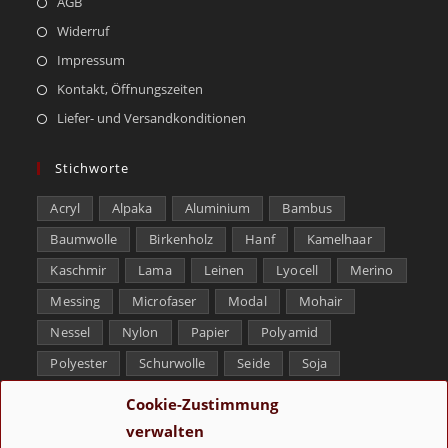
AGB
Widerruf
Impressum
Kontakt, Öffnungszeiten
Liefer- und Versandkonditionen
Stichworte
Acryl
Alpaka
Aluminium
Bambus
Baumwolle
Birkenholz
Hanf
Kamelhaar
Kaschmir
Lama
Leinen
Lyocell
Merino
Messing
Microfaser
Modal
Mohair
Nessel
Nylon
Papier
Polyamid
Polyester
Schurwolle
Seide
Soja
Superwash
Tencel
Viskose
Weißbronze
Cookie-Zustimmung
Wolle
Yak
verwalten