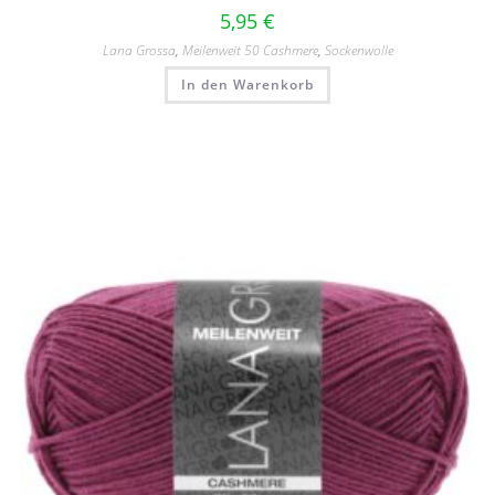
5,95
€
Lana Grossa
,
Meilenweit 50 Cashmere
,
Sockenwolle
In den Warenkorb