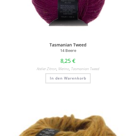
Tasmanian Tweed
14 Beere
8,25
€
Atelier Zitron
,
Merino
,
Tasmanian Tweed
In den Warenkorb