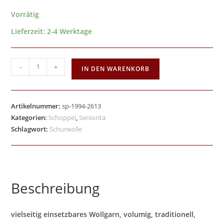
Vorrätig
Lieferzeit:
2-4 Werktage
-
+
IN DEN WARENKORB
Artikelnummer:
sp-1994-2613
Kategorien:
Schoppel
,
Seniorita
Schlagwort:
Schurwolle
Beschreibung
vielseitig einsetzbares Wollgarn, volumig, traditionell,