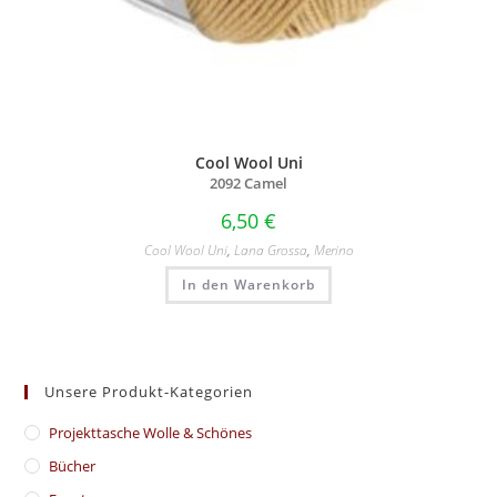
Cool Wool Uni
2092 Camel
6,50
€
Cool Wool Uni
,
Lana Grossa
,
Merino
In den Warenkorb
Unsere Produkt-Kategorien
​Projekttasche Wolle & Schönes
Bücher