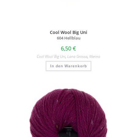
Cool Wool Big Uni
604 Hellblau
6,50
€
Cool Wool Big Uni
,
Lana Grossa
,
Merino
In den Warenkorb