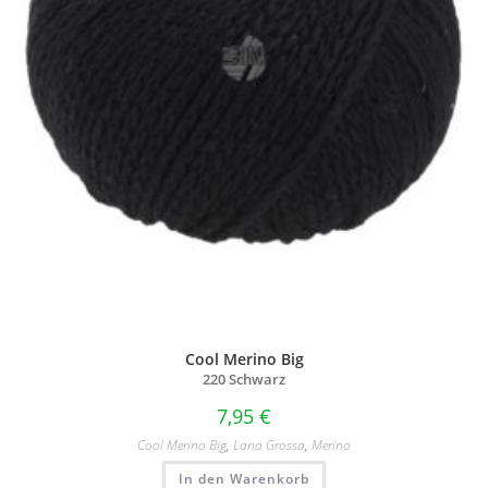
Cool Merino Big
220 Schwarz
7,95
€
Cool Merino Big
,
Lana Grossa
,
Merino
In den Warenkorb