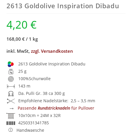
2613 Goldolive Inspiration Dibadu
4,20
€
168,00 €
/
1 kg
inkl. MwSt,
zzgl. Versandkosten
2613 Goldolive Inspiration Dibadu
25 g
100%Schurwolle
143 m
Da. Pulli Gr. 38 ca 300 g
Empfohlene Nadelstärke: 2,5 – 3,5 mm
→
Passende
Rundstricknadeln
für Pullover
10x10cm = 24M x 32R
4250331341785
Handwaesche