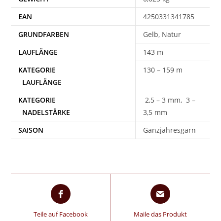
EAN
4250331341785
Gelb, Natur
143 m
130 – 159 m
2,5 – 3 mm, 3 –
3,5 mm
SAISON
Ganzjahresgarn
Teile auf Facebook
Maile das Produkt