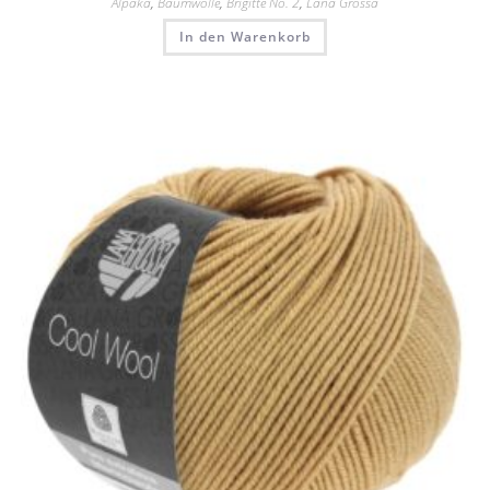
Alpaka
,
Baumwolle
,
Brigitte No. 2
,
Lana Grossa
In den Warenkorb