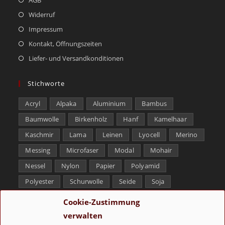
Widerruf
Impressum
Kontakt, Öffnungszeiten
Liefer- und Versandkonditionen
Stichworte
Acryl
Alpaka
Aluminium
Bambus
Baumwolle
Birkenholz
Hanf
Kamelhaar
Kaschmir
Lama
Leinen
Lyocell
Merino
Messing
Microfaser
Modal
Mohair
Nessel
Nylon
Papier
Polyamid
Polyester
Schurwolle
Seide
Soja
Superwash
Tencel
Viskose
Weißbronze
Cookie-Zustimmung
Wolle
Yak
verwalten