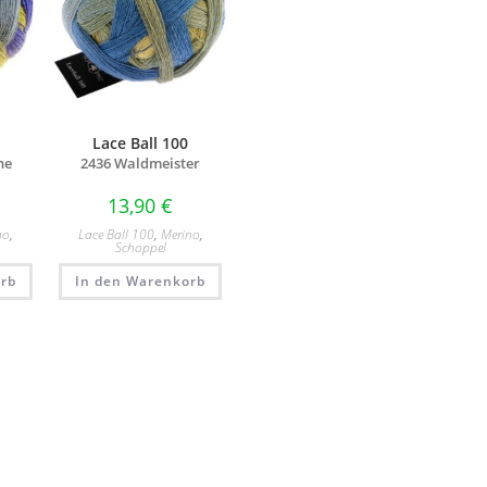
Lace Ball 100
ne
2436 Waldmeister
13,90
€
no
,
Lace Ball 100
,
Merino
,
Schoppel
rb
In den Warenkorb