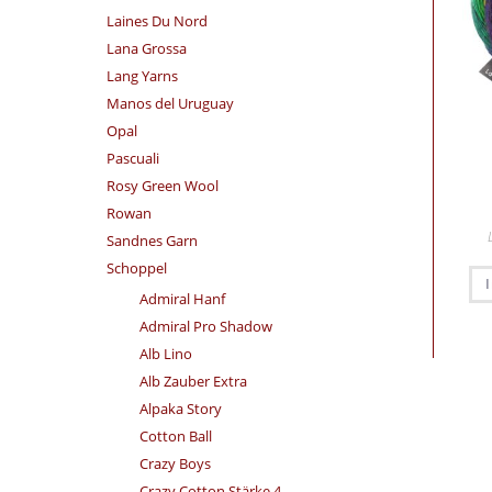
Laines Du Nord
Lana Grossa
Lang Yarns
Manos del Uruguay
Opal
Pascuali
Rosy Green Wool
Rowan
Sandnes Garn
Schoppel
Admiral Hanf
Admiral Pro Shadow
Alb Lino
Alb Zauber Extra
Alpaka Story
Cotton Ball
Crazy Boys
Crazy Cotton Stärke 4