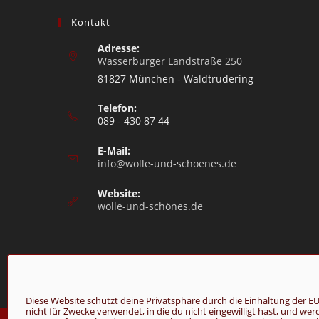
Kontakt
Adresse:
Wasserburger Landstraße 250
81827 München - Waldtrudering
Telefon:
089 - 430 87 44
E-Mail:
info@wolle-und-schoenes.de
Website:
wolle-und-schönes.de
Diese Website schützt deine Privatsphäre durch die Einhaltung de
nicht für Zwecke verwendet, in die du nicht eingewilligt hast, und we
© Copyright 2026 - Wolle & Schönes