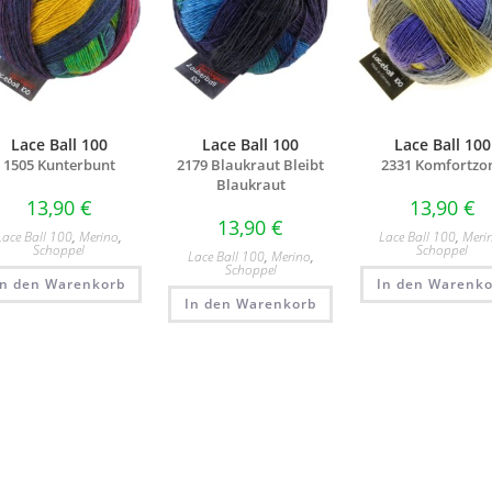
Lace Ball 100
Lace Ball 100
Lace Ball 100
1505 Kunterbunt
2179 Blaukraut Bleibt
2331 Komfortzo
Blaukraut
13,90
€
13,90
€
13,90
€
Lace Ball 100
,
Merino
,
Lace Ball 100
,
Meri
Schoppel
Schoppel
Lace Ball 100
,
Merino
,
Schoppel
In den Warenkorb
In den Warenko
In den Warenkorb