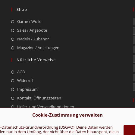
Shop
Garne / Wolle
Sales / Angebote
Nadeln / Zubehör
Magazine / Anleitungen
Nützliche Verweise
AGB
Widerruf
Impressum
Kontakt, Öffnungszeiten
Liefer- und Versandkonditionen
Cookie-Zustimmung verwalten
r EU-Datenschutz-Grundverordnung (DSGVO). Deine Daten werden
rden nur in dem Umfang, der nicht über die Daten hinausgeht, die in
AGB
Konta