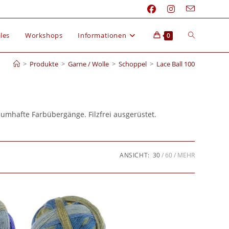
les
Workshops
Informationen
0
>
Produkte
>
Garne / Wolle
>
Schoppel
>
Lace Ball 100
aumhafte Farbübergänge. Filzfrei ausgerüstet.
ANSICHT:
30
60
MEHR