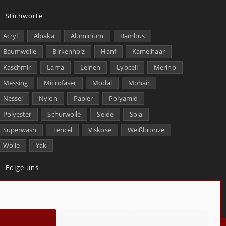
Stichworte
Acryl
Alpaka
Aluminium
Bambus
Baumwolle
Birkenholz
Hanf
Kamelhaar
Kaschmir
Lama
Leinen
Lyocell
Merino
Messing
Microfaser
Modal
Mohair
Nessel
Nylon
Papier
Polyamid
Polyester
Schurwolle
Seide
Soja
Superwash
Tencel
Viskose
Weißbronze
Wolle
Yak
Folge uns
kt
Über uns
Datenschutz
Impressum
Cookie-Richtlinie (EU)