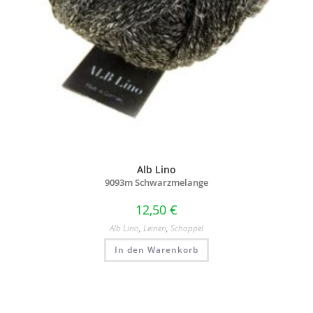
Alb Lino
9093m Schwarzmelange
12,50
€
Alb Lino
,
Leinen
,
Schoppel
In den Warenkorb