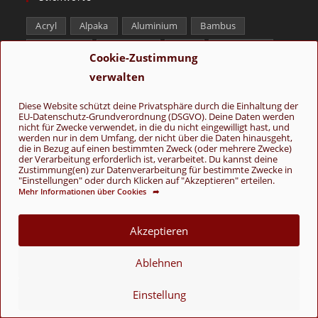
Acryl
Alpaka
Aluminium
Bambus
Baumwolle
Birkenholz
Hanf
Kamelhaar
Cookie-Zustimmung
Kaschmir
Lama
Leinen
Lyocell
Merino
verwalten
Messing
Microfaser
Modal
Mohair
Diese Website schützt deine Privatsphäre durch die Einhaltung der
Nessel
Nylon
Papier
Polyamid
EU-Datenschutz-Grundverordnung (DSGVO). Deine Daten werden
nicht für Zwecke verwendet, in die du nicht eingewilligt hast, und
Polyester
Schurwolle
Seide
Soja
werden nur in dem Umfang, der nicht über die Daten hinausgeht,
die in Bezug auf einen bestimmten Zweck (oder mehrere Zwecke)
Superwash
Tencel
Viskose
Weißbronze
der Verarbeitung erforderlich ist, verarbeitet. Du kannst deine
Zustimmung(en) zur Datenverarbeitung für bestimmte Zwecke in
Wolle
Yak
"Einstellungen" oder durch Klicken auf "Akzeptieren" erteilen.
Mehr Informationen über Cookies ➦
Folge uns
Akzeptieren
Ablehnen
Einstellung
AGB
Kontakt
Über uns
Datenschutz
Impressum