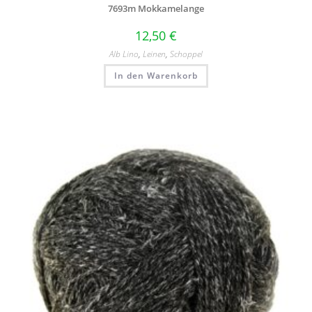
7693m Mokkamelange
12,50
€
Alb Lino
,
Leinen
,
Schoppel
In den Warenkorb