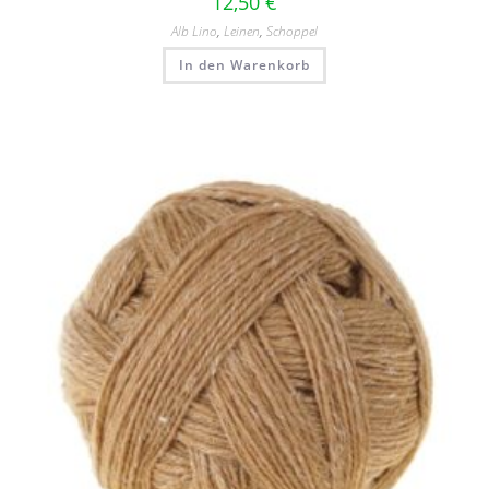
12,50
€
Alb Lino
,
Leinen
,
Schoppel
In den Warenkorb