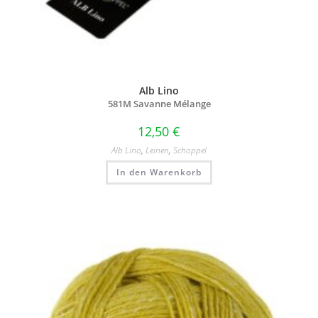
Alb Lino
581M Savanne Mélange
12,50
€
Alb Lino
,
Leinen
,
Schoppel
In den Warenkorb