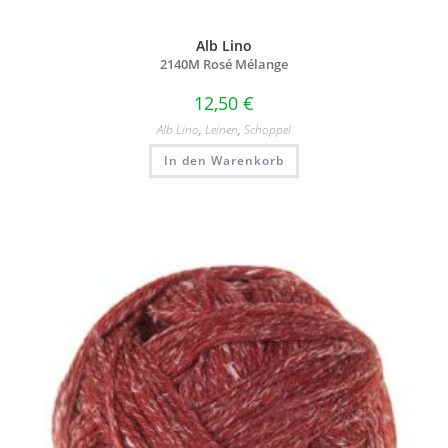
Alb Lino
2140M Rosé Mélange
12,50
€
Alb Lino
,
Leinen
,
Schoppel
In den Warenkorb