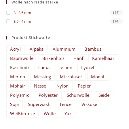
Wolle nach Nadelstärke
3 - 3,5 mm
(14)
3,5 - 4 mm
(14)
Produkt Stichworte
Acryl
Alpaka
Aluminium
Bambus
Baumwolle
Birkenholz
Hanf
Kamelhaar
Kaschmir
Lama
Leinen
Lyocell
Merino
Messing
Microfaser
Modal
Mohair
Nessel
Nylon
Papier
Polyamid
Polyester
Schurwolle
Seide
Soja
Superwash
Tencel
Viskose
Weißbronze
Wolle
Yak