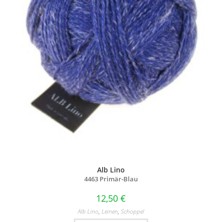
Alb Lino
4463 Primär-Blau
12,50
€
Alb Lino
,
Leinen
,
Schoppel