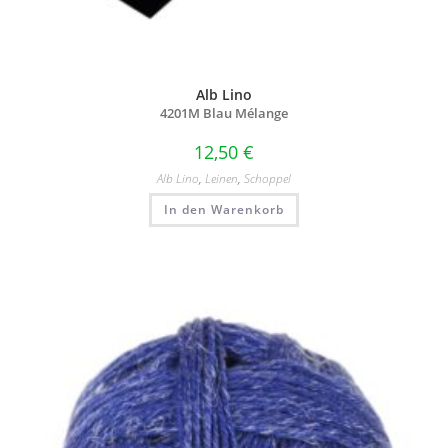
Alb Lino
4201M Blau Mélange
12,50
€
Alb Lino
,
Leinen
,
Schoppel
In den Warenkorb