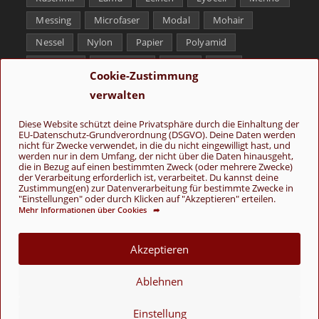
Messing
Microfaser
Modal
Mohair
Nessel
Nylon
Papier
Polyamid
Polyester
Schurwolle
Seide
Soja
Cookie-Zustimmung
Superwash
Tencel
Viskose
Weißbronze
verwalten
Wolle
Yak
Diese Website schützt deine Privatsphäre durch die Einhaltung der
EU-Datenschutz-Grundverordnung (DSGVO). Deine Daten werden
Folge uns
nicht für Zwecke verwendet, in die du nicht eingewilligt hast, und
werden nur in dem Umfang, der nicht über die Daten hinausgeht,
die in Bezug auf einen bestimmten Zweck (oder mehrere Zwecke)
der Verarbeitung erforderlich ist, verarbeitet. Du kannst deine
Zustimmung(en) zur Datenverarbeitung für bestimmte Zwecke in
"Einstellungen" oder durch Klicken auf "Akzeptieren" erteilen.
Mehr Informationen über Cookies ➦
AGB
Kontakt
Über uns
Datenschutz
Impressum
Akzeptieren
Cookie-Richtlinie (EU)
Ablehnen
© Copyright 2026 - Wolle & Schönes
VERTRAG WIDERRUFEN
Einstellung