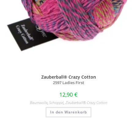
Zauberball® Crazy Cotton
2597 Ladies First
12,90
€
Baumwolle
,
Schoppel
,
Zauberball® Crazy Cotton
In den Warenkorb