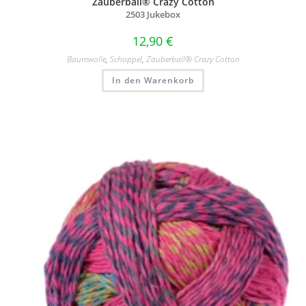
Zauberball® Crazy Cotton
2503 Jukebox
12,90
€
Baumwolle
,
Schoppel
,
Zauberball® Crazy Cotton
In den Warenkorb