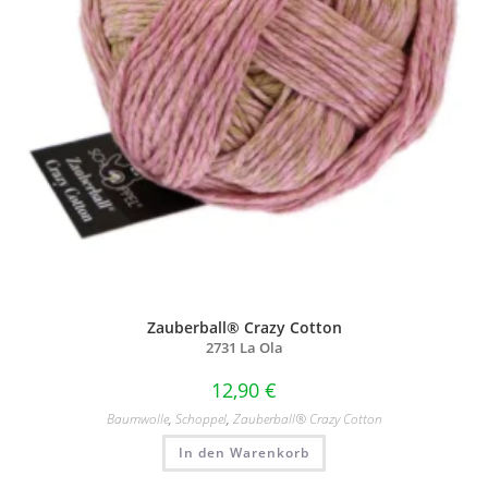
Zauberball® Crazy Cotton
2731 La Ola
12,90
€
Baumwolle
,
Schoppel
,
Zauberball® Crazy Cotton
In den Warenkorb