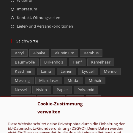
Widerruf
Impressum
Kontakt, Öffnungszeiten
Liefer- und Versandkonditionen
Stichworte
Acryl
Alpaka
Aluminium
Bambus
Baumwolle
Birkenholz
Hanf
Kamelhaar
Kaschmir
Lama
Leinen
Lyocell
Merino
Messing
Microfaser
Modal
Mohair
Nessel
Nylon
Papier
Polyamid
Polyester
Schurwolle
Seide
Soja
Cookie-Zustimmung
Superwash
Tencel
Viskose
Weißbronze
verwalten
Wolle
Yak
Diese Website schützt deine Privatsphäre durch die Einhaltung der
EU-Datenschutz-Grundverordnung (DSGVO). Deine Daten werden
Folge uns
nicht für Zwecke verwendet, in die du nicht eingewilligt hast, und