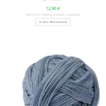
12,90
€
Admiral Pro Shadow
,
Schoppel
,
Sockenwolle
In den Warenkorb