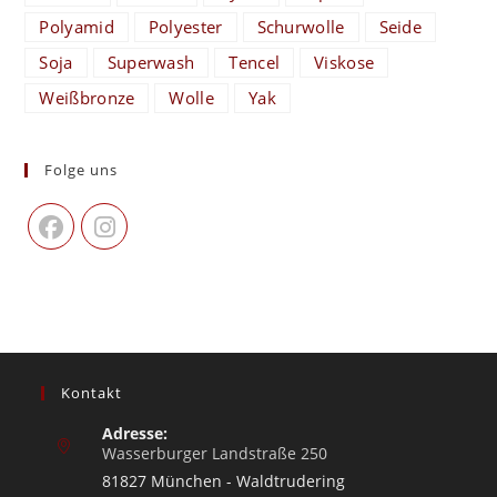
Polyamid
Polyester
Schurwolle
Seide
Soja
Superwash
Tencel
Viskose
Weißbronze
Wolle
Yak
Folge uns
Kontakt
Adresse:
Wasserburger Landstraße 250
81827 München - Waldtrudering