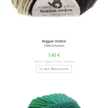
Reggae Ombré
1508 Schatten
7,45
€
Merino
,
Reggae Ombré
,
Schoppel
In den Warenkorb