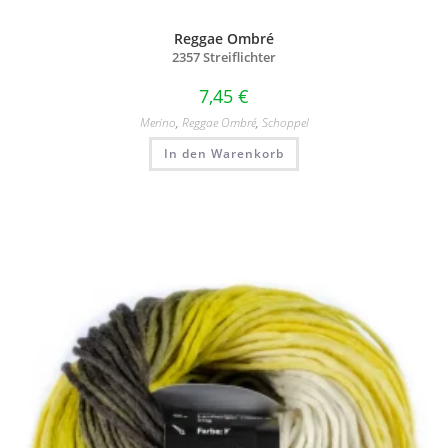
Reggae Ombré
2357 Streiflichter
7,45
€
Merino
,
Reggae Ombré
,
Schoppel
In den Warenkorb