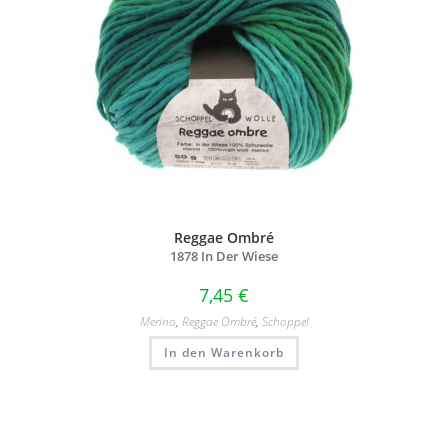
Reggae Ombré
1878 In Der Wiese
7,45
€
Merino
,
Reggae Ombré
,
Schoppel
In den Warenkorb