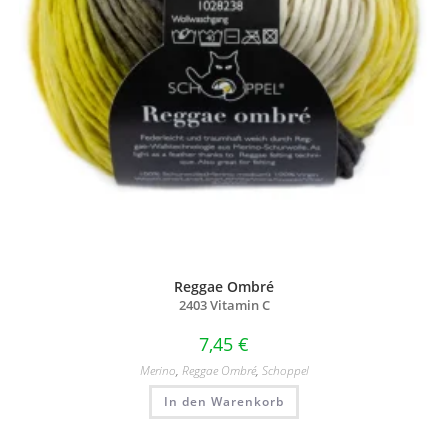
Reggae Ombré
2403 Vitamin C
7,45
€
Merino
,
Reggae Ombré
,
Schoppel
In den Warenkorb