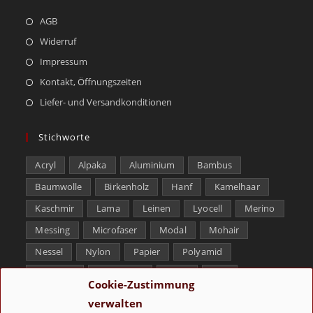
AGB
Widerruf
Impressum
Kontakt, Öffnungszeiten
Liefer- und Versandkonditionen
Stichworte
Acryl
Alpaka
Aluminium
Bambus
Baumwolle
Birkenholz
Hanf
Kamelhaar
Kaschmir
Lama
Leinen
Lyocell
Merino
Messing
Microfaser
Modal
Mohair
Nessel
Nylon
Papier
Polyamid
Polyester
Schurwolle
Seide
Soja
Cookie-Zustimmung
Superwash
Tencel
Viskose
Weißbronze
verwalten