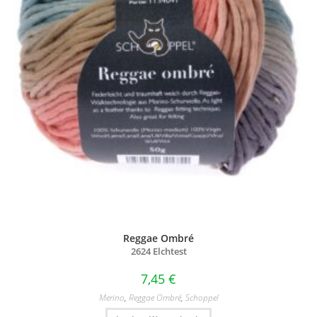
Reggae Ombré
2624 Elchtest
7,45
€
Merino
,
Reggae Ombré
,
Schoppel