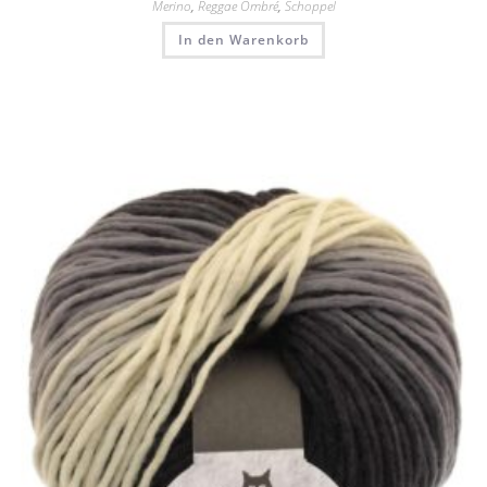
Merino
,
Reggae Ombré
,
Schoppel
In den Warenkorb