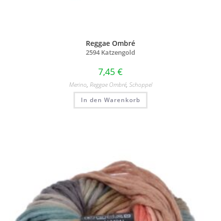
Reggae Ombré
2594 Katzengold
7,45
€
Merino
,
Reggae Ombré
,
Schoppel
In den Warenkorb