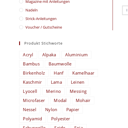
Magazine mit Anleitungen
Nadeln
Strick-Anleitungen
Voucher / Gutscheine
Produkt Stichworte
Acryl
Alpaka
Aluminium
Bambus
Baumwolle
Birkenholz
Hanf
Kamelhaar
Kaschmir
Lama
Leinen
Lyocell
Merino
Messing
Microfaser
Modal
Mohair
Nessel
Nylon
Papier
Polyamid
Polyester
Schurwolle
Seide
Soja