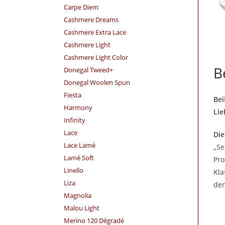
Carpe Diem
Cashmere Dreams
Cashmere Extra Lace
Cashmere Light
Cashmere Light Color
B
Donegal Tweed+
Donegal Woolen Spun
Fiesta
Bei
Harmony
Lie
Infinity
Lace
Die
Lace Lamé
„Se
Lamé Soft
Pro
Linello
Kla
Liza
den
Magnolia
Malou Light
Merino 120 Dégradé