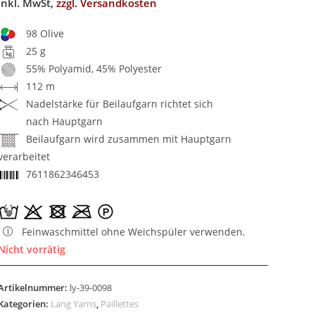
inkl. MwSt,
zzgl. Versandkosten
98 Olive
25 g
55% Polyamid, 45% Polyester
112 m
Nadelstärke für Beilaufgarn richtet sich
nach Hauptgarn
Beilaufgarn wird zusammen mit Hauptgarn
verarbeitet
7611862346453
Feinwaschmittel ohne Weichspüler verwenden.
Nicht vorrätig
Artikelnummer:
ly-39-0098
Kategorien:
Lang Yarns
,
Paillettes