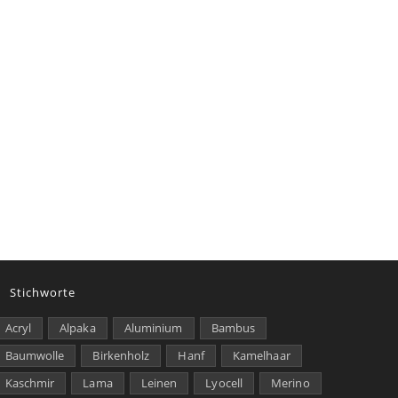
Stichworte
Acryl
Alpaka
Aluminium
Bambus
Baumwolle
Birkenholz
Hanf
Kamelhaar
Kaschmir
Lama
Leinen
Lyocell
Merino