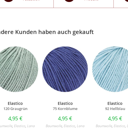
dere Kunden haben auch gekauft
Elastico
Elastico
Elastico
120 Graugrün
75 Kornblume
92 Hellblau
4,95
€
4,95
€
4,95
€
umwolle
,
Elastico
,
Lana
Baumwolle
,
Elastico
,
Lana
Baumwolle
,
Elastico
,