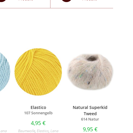
Elastico
Natural Superkid
107 Sonnengelb
Tweed
614 Natur
4,95
€
9,95
€
Lana
Baumwolle
,
Elastico
,
Lana