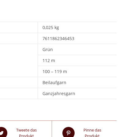
0,025 kg
7611862346453
Grün
112 m
100 – 119 m
Beilaufgarn
Ganzjahresgarn
Tweete das
Pinne das
Produkt
Produkt