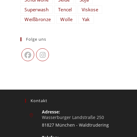
Superwash
Tencel
Viskose
Weißbronze
Wolle
Yak
Folge uns
Kontakt
Adresse:
Wasserburger Landstraße 250
81827 München - Waldtrudering