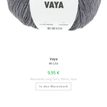
Vaya
46 Lila
9,95
€
Baumwolle
,
Lang Yarns
,
Merino
,
Vaya
In den Warenkorb