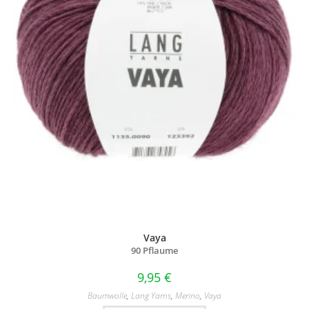
Vaya
90 Pflaume
9,95
€
Baumwolle
,
Lang Yarns
,
Merino
,
Vaya