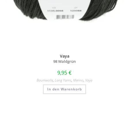
Vaya
98 Waldgrün
9,95
€
Baumwolle
,
Lang Yarns
,
Merino
,
Vaya
In den Warenkorb