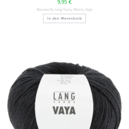
9,95
€
Baumwolle
,
Lang Yarns
,
Merino
,
Vaya
In den Warenkorb