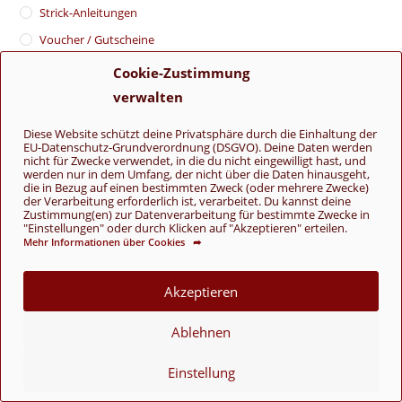
Strick-Anleitungen
Voucher / Gutscheine
Cookie-Zustimmung
Wolle nach Saison
verwalten
Ganzjahresgarn
(16)
Diese Website schützt deine Privatsphäre durch die Einhaltung der
EU-Datenschutz-Grundverordnung (DSGVO). Deine Daten werden
nicht für Zwecke verwendet, in die du nicht eingewilligt hast, und
Wolle nach Farbe
werden nur in dem Umfang, der nicht über die Daten hinausgeht,
die in Bezug auf einen bestimmten Zweck (oder mehrere Zwecke)
der Verarbeitung erforderlich ist, verarbeitet. Du kannst deine
Beige
(1)
Zustimmung(en) zur Datenverarbeitung für bestimmte Zwecke in
"Einstellungen" oder durch Klicken auf "Akzeptieren" erteilen.
Blau
(3)
Mehr Informationen über Cookies ➦
Braun
(4)
Gelb
(1)
Akzeptieren
Grau
(2)
Ablehnen
Grün
(3)
Lila
(1)
Einstellung
Metall
(1)