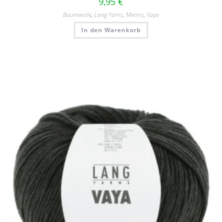
9,95
€
Baumwolle
,
Lang Yarns
,
Merino
,
Vaya
In den Warenkorb