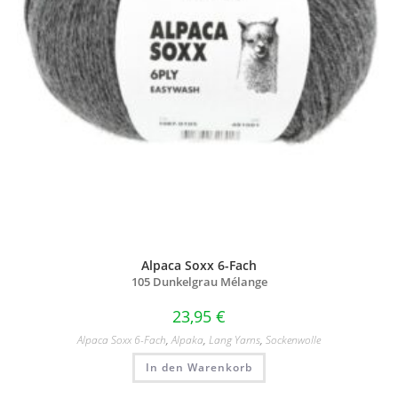
Alpaca Soxx 6-Fach
105 Dunkelgrau Mélange
23,95
€
Alpaca Soxx 6-Fach
,
Alpaka
,
Lang Yarns
,
Sockenwolle
In den Warenkorb