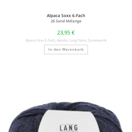
Alpaca Soxx 6-Fach
26 Sand Mélange
23,95
€
Alpaca Soxx 6-Fach
,
Alpaka
,
Lang Yarns
,
Sockenwolle
In den Warenkorb