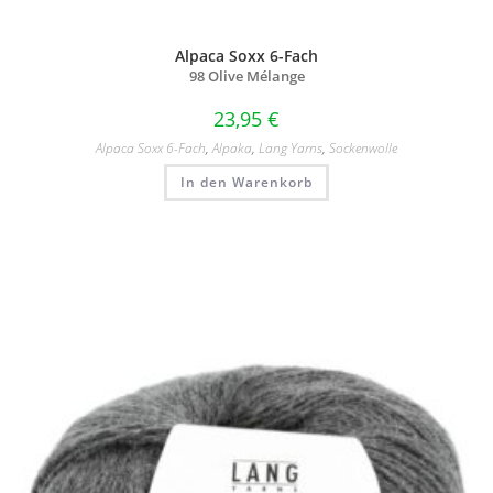
Alpaca Soxx 6-Fach
98 Olive Mélange
23,95
€
Alpaca Soxx 6-Fach
,
Alpaka
,
Lang Yarns
,
Sockenwolle
In den Warenkorb