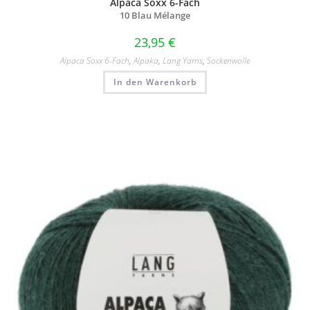
Alpaca Soxx 6-Fach
10 Blau Mélange
23,95
€
Alpaca Soxx 6-Fach
,
Alpaka
,
Lang Yarns
,
Sockenwolle
In den Warenkorb