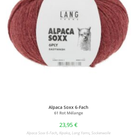
Alpaca Soxx 6-Fach
61 Rot Mélange
23,95
€
Alpaca Soxx 6-Fach
,
Alpaka
,
Lang Yarns
,
Sockenwolle