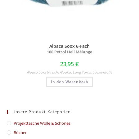
Alpaca Soxx 6-Fach
188 Petrol Hell Mélange
23,95
€
Alpaca Soxx 6-Fach
,
Alpaka
,
Lang Yarns
,
Sockenwolle
In den Warenkorb
Unsere Produkt-Kategorien
​Projekttasche Wolle & Schönes
Bücher