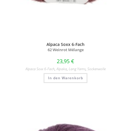
Alpaca Soxx 6-Fach
62 Weinrot Mélange
23,95
€
Alpaca Soxx 6-Fach
,
Alpaka
,
Lang Yarns
,
Sockenwolle
In den Warenkorb