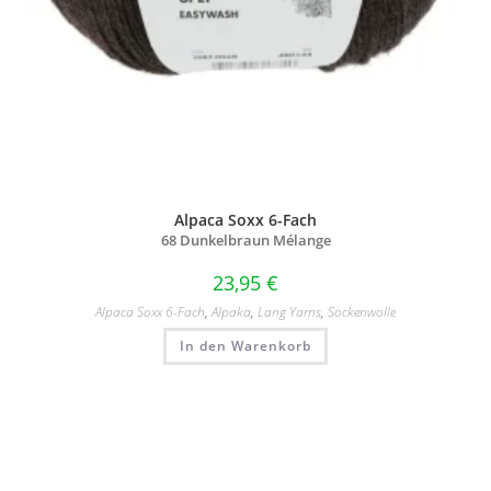
Alpaca Soxx 6-Fach
68 Dunkelbraun Mélange
23,95
€
Alpaca Soxx 6-Fach
,
Alpaka
,
Lang Yarns
,
Sockenwolle
In den Warenkorb