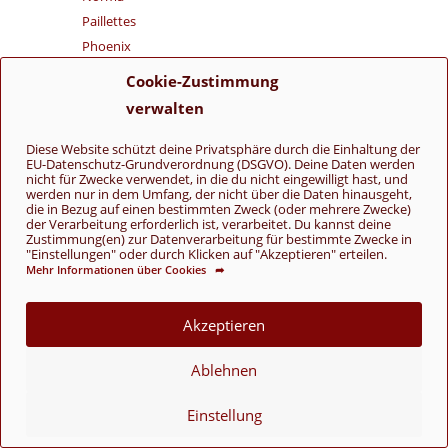
Paillettes
Phoenix
Piuma
Cookie-Zustimmung
Quattro Lamé
verwalten
Regina
Siempre
Diese Website schützt deine Privatsphäre durch die Einhaltung der
EU-Datenschutz-Grundverordnung (DSGVO). Deine Daten werden
Super Soxx Color 4-Fach
nicht für Zwecke verwendet, in die du nicht eingewilligt hast, und
werden nur in dem Umfang, der nicht über die Daten hinausgeht,
Vaya
die in Bezug auf einen bestimmten Zweck (oder mehrere Zwecke)
Yak
der Verarbeitung erforderlich ist, verarbeitet. Du kannst deine
Zustimmung(en) zur Datenverarbeitung für bestimmte Zwecke in
Manos del Uruguay
"Einstellungen" oder durch Klicken auf "Akzeptieren" erteilen.
Opal
Mehr Informationen über Cookies ➦
Pascuali
Rosy Green Wool
Akzeptieren
Rowan
Ablehnen
Sandnes Garn
Schoppel
Einstellung
Urth Yarns
West Yorkshire Spinners