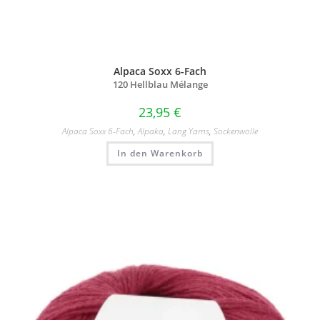
Alpaca Soxx 6-Fach
120 Hellblau Mélange
23,95
€
Alpaca Soxx 6-Fach
,
Alpaka
,
Lang Yarns
,
Sockenwolle
In den Warenkorb