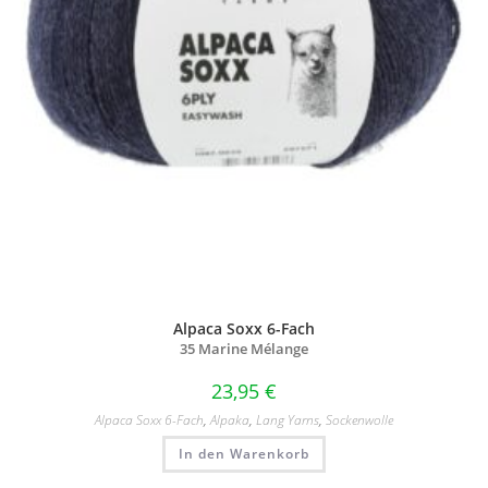
Alpaca Soxx 6-Fach
35 Marine Mélange
23,95
€
Alpaca Soxx 6-Fach
,
Alpaka
,
Lang Yarns
,
Sockenwolle
In den Warenkorb