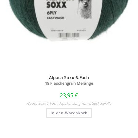
Alpaca Soxx 6-Fach
18 Flaschengrün Mélange
23,95
€
Alpaca Soxx 6-Fach
,
Alpaka
,
Lang Yarns
,
Sockenwolle
In den Warenkorb