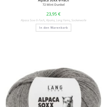
Alpaca Soxx 6-Fach
72 Mint Dunkel
23,95
€
Alpaca Soxx 6-Fach
,
Alpaka
,
Lang Yarns
,
Sockenwolle
In den Warenkorb