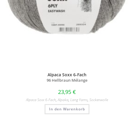
Alpaca Soxx 6-Fach
96 Hellbraun Mélange
23,95
€
Alpaca Soxx 6-Fach
,
Alpaka
,
Lang Yarns
,
Sockenwolle
In den Warenkorb