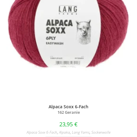
Alpaca Soxx 6-Fach
162 Geranie
23,95
€
Alpaca Soxx 6-Fach
,
Alpaka
,
Lang Yarns
,
Sockenwolle