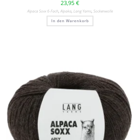
23,95
€
Alpaca Soxx 6-Fach
,
Alpaka
,
Lang Yarns
,
Sockenwolle
In den Warenkorb