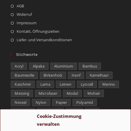
AGB
Widerruf
Impressum
Kontakt, Öffnungszeiten
Liefer- und Versandkonditionen
Stichworte
Acryl
Alpaka
Aluminium
Bambus
Baumwolle
Birkenholz
Hanf
Kamelhaar
Kaschmir
Lama
Leinen
Lyocell
Merino
Messing
Microfaser
Modal
Mohair
Nessel
Nylon
Papier
Polyamid
Polyester
Schurwolle
Seide
Soja
Cookie-Zustimmung
Superwash
Tencel
Viskose
Weißbronze
verwalten
Wolle
Yak