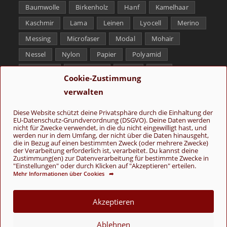
Baumwolle
Birkenholz
Hanf
Kamelhaar
Kaschmir
Lama
Leinen
Lyocell
Merino
Messing
Microfaser
Modal
Mohair
Nessel
Nylon
Papier
Polyamid
Polyester
Schurwolle
Seide
Soja
Cookie-Zustimmung
Superwash
Tencel
Viskose
Weißbronze
verwalten
Wolle
Yak
Diese Website schützt deine Privatsphäre durch die Einhaltung der
EU-Datenschutz-Grundverordnung (DSGVO). Deine Daten werden
Folge uns
nicht für Zwecke verwendet, in die du nicht eingewilligt hast, und
werden nur in dem Umfang, der nicht über die Daten hinausgeht,
die in Bezug auf einen bestimmten Zweck (oder mehrere Zwecke)
der Verarbeitung erforderlich ist, verarbeitet. Du kannst deine
Zustimmung(en) zur Datenverarbeitung für bestimmte Zwecke in
"Einstellungen" oder durch Klicken auf "Akzeptieren" erteilen.
Mehr Informationen über Cookies ➦
AGB
Kontakt
Über uns
Datenschutz
Impressum
Akzeptieren
Cookie-Richtlinie (EU)
Ablehnen
© Copyright 2026 - Wolle & Schönes