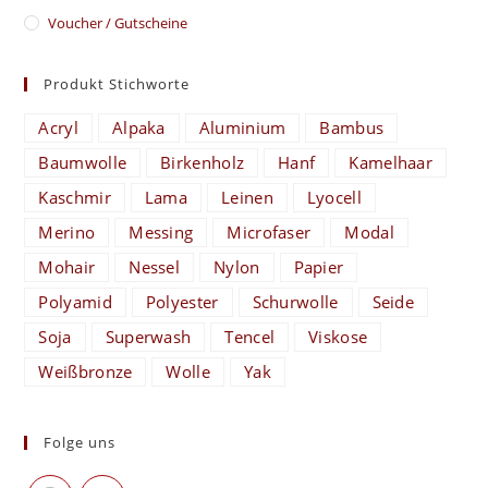
Voucher / Gutscheine
Produkt Stichworte
Acryl
Alpaka
Aluminium
Bambus
Baumwolle
Birkenholz
Hanf
Kamelhaar
Kaschmir
Lama
Leinen
Lyocell
Merino
Messing
Microfaser
Modal
Mohair
Nessel
Nylon
Papier
Polyamid
Polyester
Schurwolle
Seide
Soja
Superwash
Tencel
Viskose
Weißbronze
Wolle
Yak
Folge uns