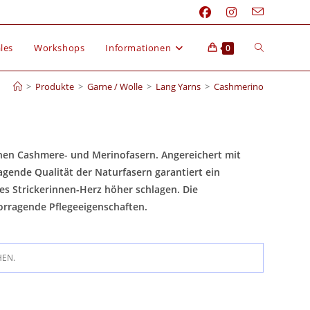
les
Workshops
Informationen
0
>
Produkte
>
Garne / Wolle
>
Lang Yarns
>
Cashmerino
nen Cashmere- und Merinofasern. Angereichert mit
agende Qualität der Naturfasern garantiert ein
es Strickerinnen-Herz höher schlagen. Die
orragende Pflegeeigenschaften.
HEN.