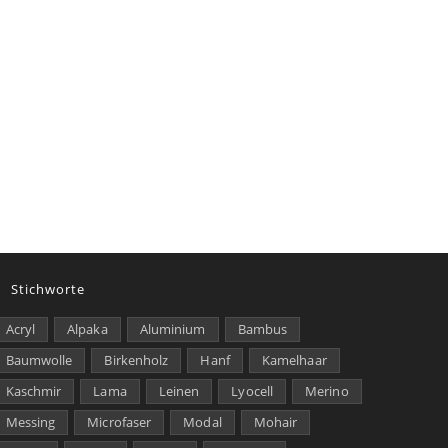
Stichworte
Acryl
Alpaka
Aluminium
Bambus
Baumwolle
Birkenholz
Hanf
Kamelhaar
Kaschmir
Lama
Leinen
Lyocell
Merino
Messing
Microfaser
Modal
Mohair