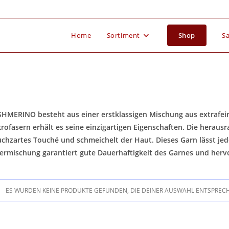
Home
Sortiment
Shop
Sa
HMERINO besteht aus einer erstklassigen Mischung aus extrafei
rofasern erhält es seine einzigartigen Eigenschaften. Die herausr
chzartes Touché und schmeichelt der Haut. Dieses Garn lässt jed
ermischung garantiert gute Dauerhaftigkeit des Garnes und herv
ES WURDEN KEINE PRODUKTE GEFUNDEN, DIE DEINER AUSWAHL ENTSPREC