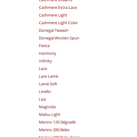
Cashmere Extra Lace
Cashmere Light
Cashmere Light Color
Donegal Tweed+
Donegal Woolen Spun
Fiesta
Harmony
Infinity
Lace
Lace Lamé
Lamé Soft
Linello
Liza
Magnolia
Malou Light
Merino 120 Dégradé
Merino 200 Bebe