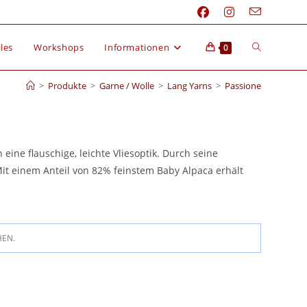
les
Workshops
Informationen
0
>
Produkte
>
Garne / Wolle
>
Lang Yarns
>
Passione
ine flauschige, leichte Vliesoptik. Durch seine
Mit einem Anteil von 82% feinstem Baby Alpaca erhält
HEN.