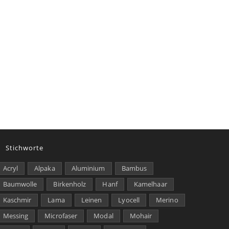
Stichworte
Acryl
Alpaka
Aluminium
Bambus
Baumwolle
Birkenholz
Hanf
Kamelhaar
Kaschmir
Lama
Leinen
Lyocell
Merino
Messing
Microfaser
Modal
Mohair