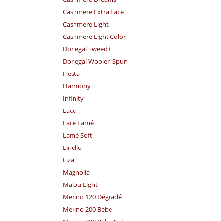
Cashmere Extra Lace
Cashmere Light
Cashmere Light Color
Donegal Tweed+
Donegal Woolen Spun
Fiesta
Harmony
Infinity
Lace
Lace Lamé
Lamé Soft
Linello
Liza
Magnolia
Malou Light
Merino 120 Dégradé
Merino 200 Bebe