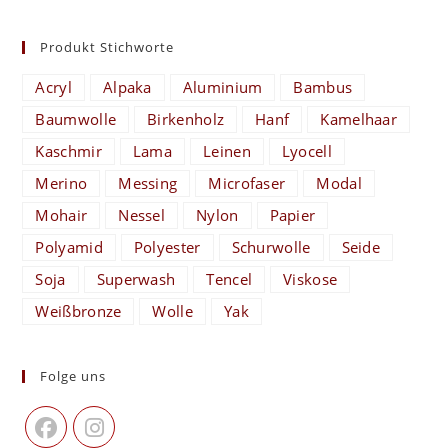
Produkt Stichworte
Acryl
Alpaka
Aluminium
Bambus
Baumwolle
Birkenholz
Hanf
Kamelhaar
Kaschmir
Lama
Leinen
Lyocell
Merino
Messing
Microfaser
Modal
Mohair
Nessel
Nylon
Papier
Polyamid
Polyester
Schurwolle
Seide
Soja
Superwash
Tencel
Viskose
Weißbronze
Wolle
Yak
Folge uns