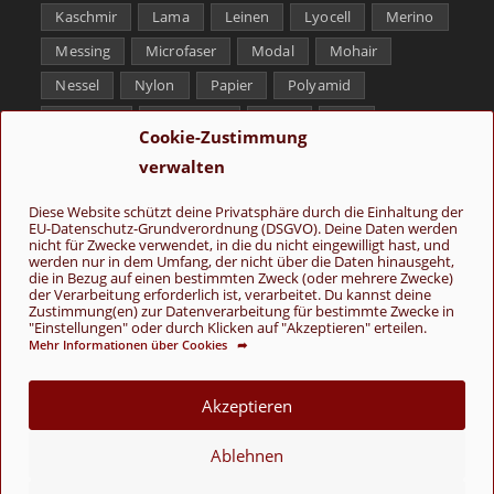
Kaschmir
Lama
Leinen
Lyocell
Merino
Messing
Microfaser
Modal
Mohair
Nessel
Nylon
Papier
Polyamid
Polyester
Schurwolle
Seide
Soja
Cookie-Zustimmung
Superwash
Tencel
Viskose
Weißbronze
verwalten
Wolle
Yak
Diese Website schützt deine Privatsphäre durch die Einhaltung der
EU-Datenschutz-Grundverordnung (DSGVO). Deine Daten werden
Folge uns
nicht für Zwecke verwendet, in die du nicht eingewilligt hast, und
werden nur in dem Umfang, der nicht über die Daten hinausgeht,
die in Bezug auf einen bestimmten Zweck (oder mehrere Zwecke)
der Verarbeitung erforderlich ist, verarbeitet. Du kannst deine
Zustimmung(en) zur Datenverarbeitung für bestimmte Zwecke in
"Einstellungen" oder durch Klicken auf "Akzeptieren" erteilen.
Mehr Informationen über Cookies ➦
AGB
Kontakt
Über uns
Datenschutz
Impressum
Akzeptieren
Cookie-Richtlinie (EU)
Ablehnen
© Copyright 2026 - Wolle & Schönes