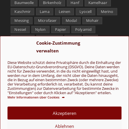
Baumwolle
Birkenholz
Hanf
Kamelhaar
Kaschmir
Lama
Leinen
Lyocell
Merino
Messing
Microfaser
Modal
Mohair
Nessel
Nylon
Papier
Polyamid
Polyester
Schurwolle
Seide
Soja
Cookie-Zustimmung
Superwash
Tencel
Viskose
Weißbronze
verwalten
Wolle
Yak
Diese Website schützt deine Privatsphäre durch die Einhaltung der
EU-Datenschutz-Grundverordnung (DSGVO). Deine Daten werden
Folge uns
nicht für Zwecke verwendet, in die du nicht eingewilligt hast, und
werden nur in dem Umfang, der nicht über die Daten hinausgeht,
die in Bezug auf einen bestimmten Zweck (oder mehrere Zwecke)
der Verarbeitung erforderlich ist, verarbeitet. Du kannst deine
Zustimmung(en) zur Datenverarbeitung für bestimmte Zwecke in
"Einstellungen" oder durch Klicken auf "Akzeptieren" erteilen.
Mehr Informationen über Cookies ➦
AGB
Kontakt
Über uns
Datenschutz
Impressum
Akzeptieren
Cookie-Richtlinie (EU)
Ablehnen
© Copyright 2026 - Wolle & Schönes