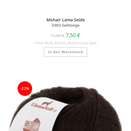
Mohair Lama Seide
D803 Gelbbeige
7,50
€
11,90
€
Ferner Wolle
,
Mohair
,
Mohair Lama Seide
In den Warenkorb
-22%