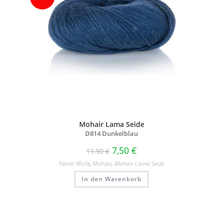
Mohair Lama Seide
D814 Dunkelblau
7,50
€
11,90
€
Ferner Wolle
,
Mohair
,
Mohair Lama Seide
In den Warenkorb