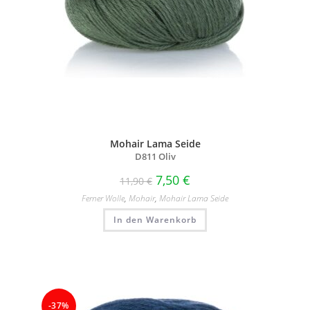
Mohair Lama Seide
D811 Oliv
7,50
€
11,90
€
Ferner Wolle
,
Mohair
,
Mohair Lama Seide
In den Warenkorb
-37%