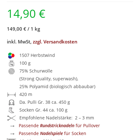
14,90
€
149,00 €
/
1 kg
inkl. MwSt,
zzgl. Versandkosten
1507 Herbstwind
100 g
75% Schurwolle
(Strong Quality, superwash),
25% Polyamid (biologisch abbaubar)
420 m
Da. Pulli Gr. 38 ca. 450 g
Socken Gr. 44 ca. 100 g
Empfohlene Nadelstärke: 2 – 3 mm
→
Passende
Rundstricknadeln
für Pullover
→
Passende
Nadelspiele
für Socken