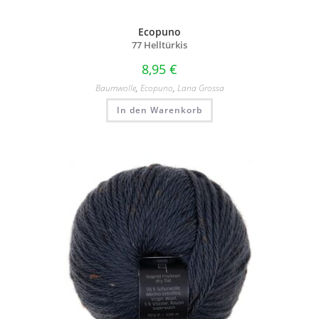
Ecopuno
77 Helltürkis
8,95
€
Baumwolle
,
Ecopuno
,
Lana Grossa
In den Warenkorb