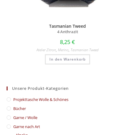
Tasmanian Tweed
4 Anthrazit
8,25
€
Atelier Zitron
,
Merino
,
Tasmanian Tweed
In den Warenkorb
Unsere Produkt-Kategorien
​Projekttasche Wolle & Schönes
Bücher
Garne / Wolle
Garne nach Art
Alpaka