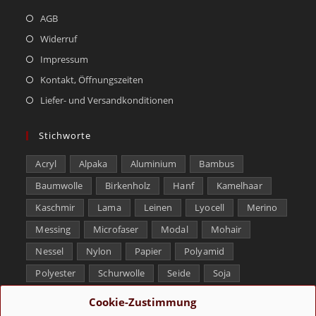
AGB
Widerruf
Impressum
Kontakt, Öffnungszeiten
Liefer- und Versandkonditionen
Stichworte
Acryl
Alpaka
Aluminium
Bambus
Baumwolle
Birkenholz
Hanf
Kamelhaar
Kaschmir
Lama
Leinen
Lyocell
Merino
Messing
Microfaser
Modal
Mohair
Nessel
Nylon
Papier
Polyamid
Polyester
Schurwolle
Seide
Soja
Superwash
Tencel
Viskose
Weißbronze
Cookie-Zustimmung