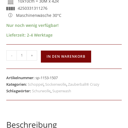
10x10cm = 30M x 42R
4250331311276
Maschinenwäsche 30°C
Nur noch wenig verfügbar!
Lieferzeit:
2-4 Werktage
-
+
IN DEN WARENKORB
Artikelnummer:
sp-1153-1507
Kategorien:
Schoppel
,
Sockenwolle
,
Zauberball® Crazy
Schlagwörter:
Schurwolle
,
Superwash
Beschreibung