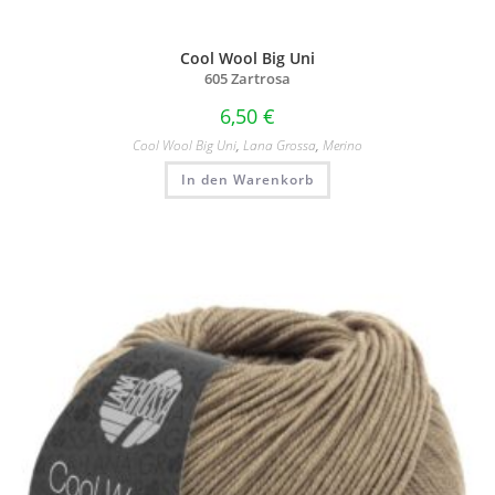
Cool Wool Big Uni
605 Zartrosa
6,50
€
Cool Wool Big Uni
,
Lana Grossa
,
Merino
In den Warenkorb