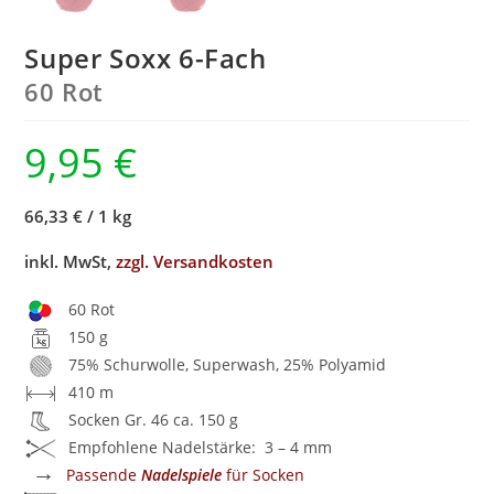
Super Soxx 6-Fach
60 Rot
9,95
€
66,33 €
/
1 kg
inkl. MwSt,
zzgl. Versandkosten
60 Rot
150 g
75% Schurwolle, Superwash, 25% Polyamid
410 m
Socken Gr. 46 ca. 150 g
Empfohlene Nadelstärke: 3 – 4 mm
→
Passende
Nadelspiele
für Socken