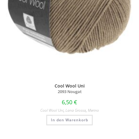
Cool Wool Uni
2093 Nougat
6,50
€
Cool Wool Uni
,
Lana Grossa
,
Merino
In den Warenkorb