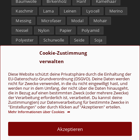
Baumwolle
Birkenholz
Hanf
Kamelhaar
Kaschmir
Lama
Leinen
Lyocell
Merino
Messing
Microfaser
Modal
Mohair
Nessel
Nylon
Papier
Polyamid
Polyester
Schurwolle
Seide
Soja
Superwash
Tencel
Viskose
Weißbronze
Cookie-Zustimmung
Wolle
Yak
verwalten
Folge uns
Diese Website schützt deine Privatsphäre durch die Einhaltung der
EU-Datenschutz-Grundverordnung (DSGVO). Deine Daten werden
nicht für Zwecke verwendet, in die du nicht eingewilligt hast, und
werden nur in dem Umfang, der nicht über die Daten hinausgeht,
die in Bezug auf einen bestimmten Zweck (oder mehrere Zwecke)
der Verarbeitung erforderlich ist, verarbeitet. Du kannst deine
Zustimmung(en) zur Datenverarbeitung für bestimmte Zwecke in
"Einstellungen" oder durch Klicken auf "Akzeptieren" erteilen.
Mehr Informationen über Cookies ➦
AGB
Kontakt
Über uns
Datenschutz
Impressum
Cookie-Richtlinie (EU)
Akzeptieren
© Copyright 2026 - Wolle & Schönes