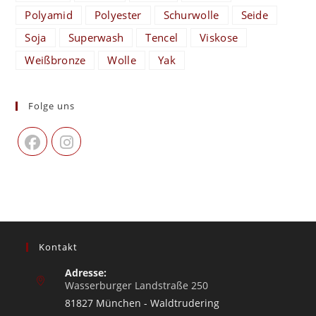
Polyamid
Polyester
Schurwolle
Seide
Soja
Superwash
Tencel
Viskose
Weißbronze
Wolle
Yak
Folge uns
Kontakt
Adresse:
Wasserburger Landstraße 250
81827 München - Waldtrudering