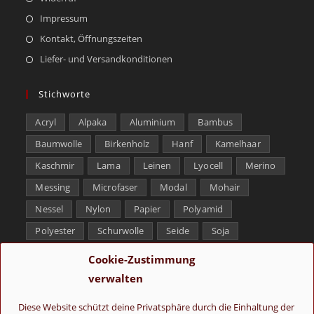
Impressum
Kontakt, Öffnungszeiten
Liefer- und Versandkonditionen
Stichworte
Acryl
Alpaka
Aluminium
Bambus
Baumwolle
Birkenholz
Hanf
Kamelhaar
Kaschmir
Lama
Leinen
Lyocell
Merino
Messing
Microfaser
Modal
Mohair
Nessel
Nylon
Papier
Polyamid
Polyester
Schurwolle
Seide
Soja
Superwash
Tencel
Viskose
Weißbronze
Cookie-Zustimmung
Wolle
Yak
verwalten
Folge uns
Diese Website schützt deine Privatsphäre durch die Einhaltung der