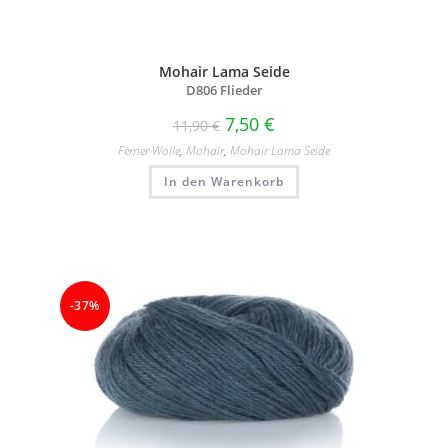
Mohair Lama Seide
D806 Flieder
7,50
€
11,90
€
Ferner Wolle
,
Mohair
,
Mohair Lama Seide
In den Warenkorb
-37%