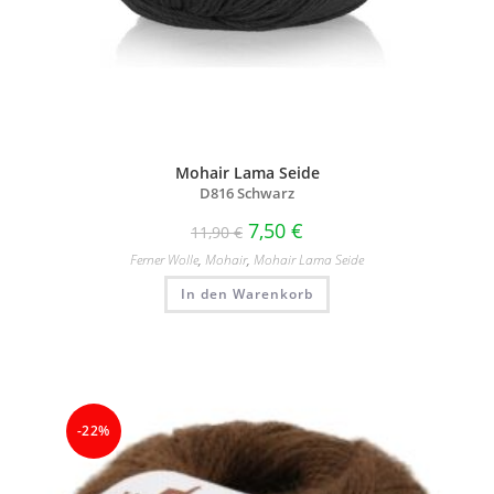
Mohair Lama Seide
D816 Schwarz
7,50
€
11,90
€
Ferner Wolle
,
Mohair
,
Mohair Lama Seide
In den Warenkorb
-22%