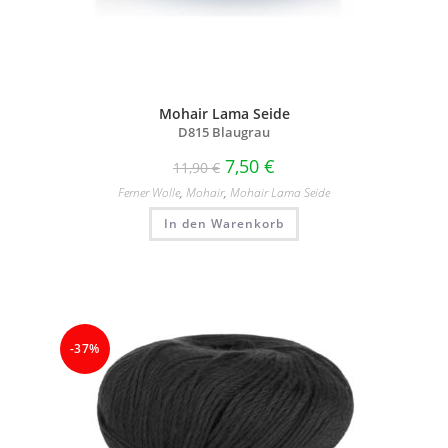
Mohair Lama Seide
D815 Blaugrau
7,50
€
11,90
€
Ferner Wolle
,
Mohair
,
Mohair Lama Seide
In den Warenkorb
-37%