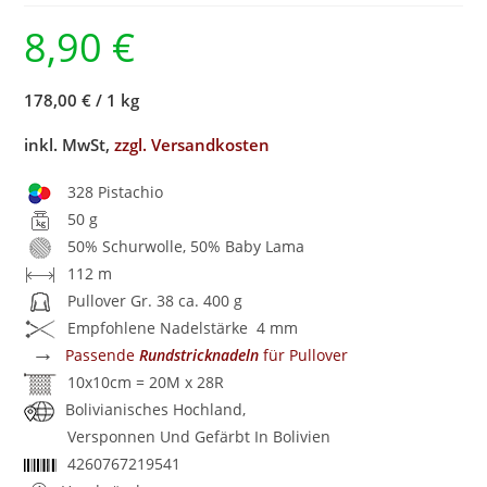
8,90
€
178,00 €
/
1 kg
inkl. MwSt,
zzgl. Versandkosten
328 Pistachio
50 g
50% Schurwolle, 50% Baby Lama
112 m
Pullover Gr. 38 ca. 400 g
Empfohlene Nadelstärke 4 mm
→
Passende
Rundstricknadeln
für Pullover
10x10cm = 20M x 28R
Bolivianisches Hochland,
Versponnen Und Gefärbt In Bolivien
4260767219541