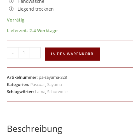
Handwäsche
Liegend trocknen
Vorrätig
Lieferzeit:
2-4 Werktage
-
+
IN DEN WARENKORB
Artikelnummer:
pa-sayama-328
Kategorien:
Pascuali
,
Sayama
Schlagwörter:
Lama
,
Schurwolle
Beschreibung