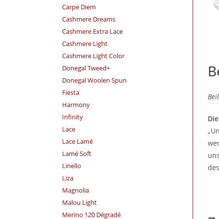
Carpe Diem
Cashmere Dreams
Cashmere Extra Lace
Cashmere Light
Cashmere Light Color
B
Donegal Tweed+
Donegal Woolen Spun
Fiesta
Bei
Harmony
Infinity
Die
Lace
„Un
Lace Lamé
wer
Lamé Soft
uns
Linello
des
Liza
Magnolia
Malou Light
Merino 120 Dégradé