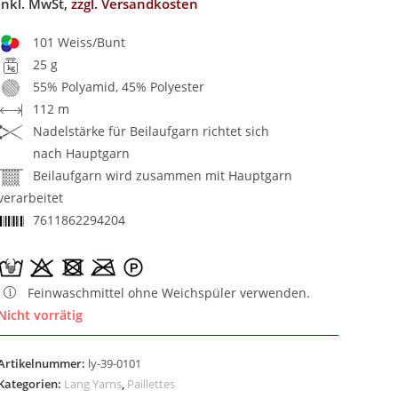
inkl. MwSt,
zzgl. Versandkosten
101 Weiss/Bunt
25 g
55% Polyamid, 45% Polyester
112 m
Nadelstärke für Beilaufgarn richtet sich
nach Hauptgarn
Beilaufgarn wird zusammen mit Hauptgarn
verarbeitet
7611862294204
Feinwaschmittel ohne Weichspüler verwenden.
Nicht vorrätig
Artikelnummer:
ly-39-0101
Kategorien:
Lang Yarns
,
Paillettes