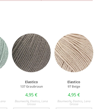
Elastico
Elastico
137 Graubraun
97 Beige
4,95
€
4,95
€
Lana
Baumwolle
,
Elastico
,
Lana
Baumwolle
,
Elastico
,
Lana
Grossa
Grossa