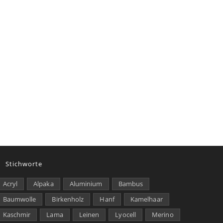
Stichworte
Acryl
Alpaka
Aluminium
Bambus
Baumwolle
Birkenholz
Hanf
Kamelhaar
Kaschmir
Lama
Leinen
Lyocell
Merino