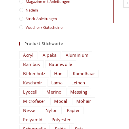
Magazine mit Anleitungen
Nadeln
Strick-Anleitungen
Voucher / Gutscheine
Produkt Stichworte
Acryl
Alpaka
Aluminium
Bambus
Baumwolle
Birkenholz
Hanf
Kamelhaar
Kaschmir
Lama
Leinen
Lyocell
Merino
Messing
Microfaser
Modal
Mohair
Nessel
Nylon
Papier
Polyamid
Polyester
Schurwolle
Seide
Soja