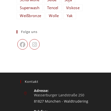
Superwash
Tencel
Viskose
Weißbronze
Wolle
Yak
Folge uns
Kontakt
Adresse:
Wasserburger Landstraße 250
81827 München - Waldtrudering