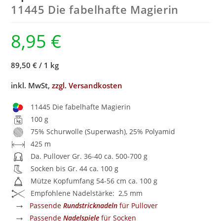
11445 Die fabelhafte Magierin
8,95
€
89,50 €
/
1 kg
inkl. MwSt,
zzgl. Versandkosten
11445 Die fabelhafte Magierin
100 g
75% Schurwolle (Superwash), 25% Polyamid
425 m
Da. Pullover Gr. 36-40 ca. 500-700 g
Socken bis Gr. 44 ca. 100 g
Mütze Kopfumfang 54-56 cm ca. 100 g
Empfohlene Nadelstärke: 2,5 mm
→
Passende
Rundstricknadeln
für Pullover
→
Passende
Nadelspiele
für Socken