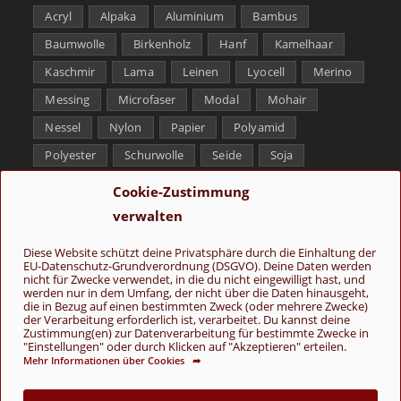
Acryl
Alpaka
Aluminium
Bambus
Baumwolle
Birkenholz
Hanf
Kamelhaar
Kaschmir
Lama
Leinen
Lyocell
Merino
Messing
Microfaser
Modal
Mohair
Nessel
Nylon
Papier
Polyamid
Polyester
Schurwolle
Seide
Soja
Superwash
Tencel
Viskose
Weißbronze
Cookie-Zustimmung
Wolle
Yak
verwalten
Folge uns
Diese Website schützt deine Privatsphäre durch die Einhaltung der
EU-Datenschutz-Grundverordnung (DSGVO). Deine Daten werden
nicht für Zwecke verwendet, in die du nicht eingewilligt hast, und
werden nur in dem Umfang, der nicht über die Daten hinausgeht,
die in Bezug auf einen bestimmten Zweck (oder mehrere Zwecke)
der Verarbeitung erforderlich ist, verarbeitet. Du kannst deine
Zustimmung(en) zur Datenverarbeitung für bestimmte Zwecke in
"Einstellungen" oder durch Klicken auf "Akzeptieren" erteilen.
Mehr Informationen über Cookies ➦
AGB
Kontakt
Über uns
Datenschutz
Impressum
Cookie-Richtlinie (EU)