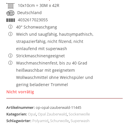
10x10cm = 30M x 42R
Deutschland
4032617023055
40° Schonwaschgang
Weich und saugfähig, hautsympathisch,
strapazierfähig, nicht filzend, nicht
einlaufend mit superwash
Strickmaschinengeeignet
Waschmaschinenfest, bis zu 40 Grad
heißwaschbar mit geeignetem
Wollwaschmittel ohne Weichspüler und
gering beladener Trommel
Nicht vorrätig
Artikelnummer:
op-opal-zauberwald-11445
Kategorien:
Opal
,
Opal Zauberwald
,
Sockenwolle
Schlagwörter:
Polyamid
,
Schurwolle
,
Superwash