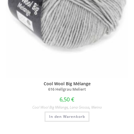
Cool Wool Big Mélange
616 Hellgrau Meliert
6,50
€
Cool Wool Big Mélange
,
Lana Grossa
,
Merino
In den Warenkorb