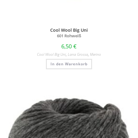
Cool Wool Big Uni
601 Rohweiß
6,50
€
Cool Wool Big Uni
,
Lana Grossa
,
Merino
In den Warenkorb