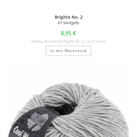
Brigitte No. 2
67 Senfgelb
8,95
€
Alpaka
,
Baumwolle
,
Brigitte No. 2
,
Lana Grossa
In den Warenkorb