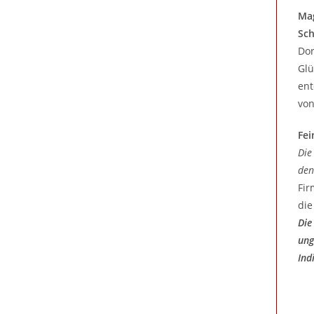
Mag
Sch
Dor
Glü
ent
von
Fei
Die
den
Fir
die
Die
ung
Ind