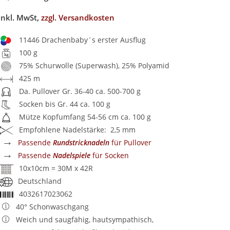
inkl. MwSt,
zzgl. Versandkosten
11446 Drachenbaby´s erster Ausflug
100 g
75% Schurwolle (Superwash), 25% Polyamid
425 m
Da. Pullover Gr. 36-40 ca. 500-700 g
Socken bis Gr. 44 ca. 100 g
Mütze Kopfumfang 54-56 cm ca. 100 g
Empfohlene Nadelstärke: 2,5 mm
→
Passende
Rundstricknadeln
für Pullover
→
Passende
Nadelspiele
für Socken
10x10cm = 30M x 42R
Deutschland
4032617023062
40° Schonwaschgang
Weich und saugfähig, hautsympathisch,