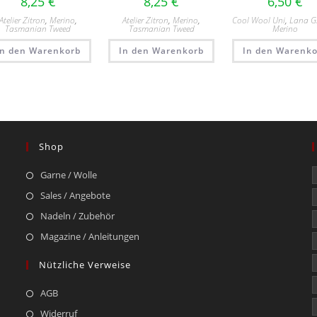
8,25
€
8,25
€
6,50
€
Atelier Zitron
,
Merino
,
Atelier Zitron
,
Merino
,
Cool Wool Uni
,
Lana G
Tasmanian Tweed
Tasmanian Tweed
Merino
In den Warenkorb
In den Warenkorb
In den Warenko
Shop
Garne / Wolle
Sales / Angebote
Nadeln / Zubehör
Magazine / Anleitungen
Nützliche Verweise
AGB
Widerruf