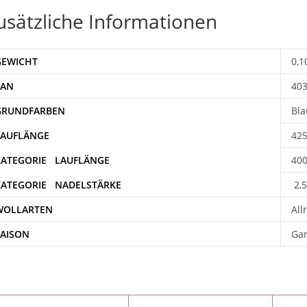
usätzliche Informationen
GEWICHT
0,1
EAN
40
Bla
42
400
2,5
WOLLARTEN
All
SAISON
Gan