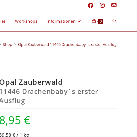
les
Workshops
Informationen
0
>
Shop
>
Opal Zauberwald 11446 Drachenbaby´s erster Ausflug
Opal Zauberwald
11446 Drachenbaby´s erster
Ausflug
8,95
€
89,50 €
/
1 kg