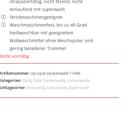
strapazierfähig, nicht filzend, nicht
einlaufend mit superwash
Strickmaschinengeeignet
Waschmaschinenfest, bis zu 40 Grad
heißwaschbar mit geeignetem
Wollwaschmittel ohne Weichspüler und
gering beladener Trommel
Nicht vorrätig
Artikelnummer:
op-opal-zauberwald-11446
Kategorien:
Opal
,
Opal Zauberwald
,
Sockenwolle
Schlagwörter:
Polyamid
,
Schurwolle
,
Superwash