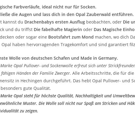
ische Farbverläufe, ideal nicht nur für Socken.
ließe die Augen und lass dich in den Opal Zauberwald entführen.
t kannst du
Drachenbabys ersten Ausflug
beobachten, oder
Die u
ck und du triffst
Die fabelhafte Magierin
oder
Das Magische Einho
decken oder sogar eine
Bootsfahrt zum Mond
machen, wo dich Da
 Opal haben hervorragenden Tragekomfort und sind garantiert filzf
nste Wolle von deutschen Schafen und Made in Germany.
 Marke Opal Pullover- und Sockenwolle erfreut sich unter Strickfreunden 
 fähigen Händen der Familie Zwerger.
Alle Arbeitsschritte, die für d
mensitz in Hechingen durchgeführt. Das hebt Opal Pullover- und S
 besonders gute Qualität.
 Marke Opal steht für höchste Qualität, Nachhaltigkeit und Umweltbew
ewöhnliche Muster. Die Wolle soll nicht nur Spaß am Stricken und Hä
ividualität zu zeigen.