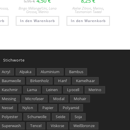
4,50
€
8,25
€
5,95
€
rossa
,
Bingo Mélange/​Uni
,
Lana
Atelier Zitron
,
Merino
,
Grossa
,
Merino
Tasmanian Tweed
rb
In den Warenkorb
In den Warenkorb
Stichworte
Acryl
Alpaka
Aluminium
Bambus
Baumwolle
Birkenholz
Hanf
Kamelhaar
Kaschmir
Lama
Leinen
Lyocell
Merino
Messing
Microfaser
Modal
Mohair
Nessel
Nylon
Papier
Polyamid
Polyester
Schurwolle
Seide
Soja
Superwash
Tencel
Viskose
Weißbronze