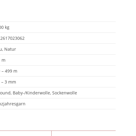
00 kg
32617023062
u, Natur
5 m
 – 499 m
 – 3 mm
round, Baby-/Kinderwolle, Sockenwolle
zjahresgarn