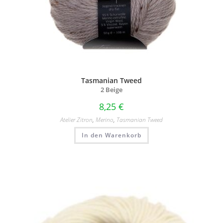
Tasmanian Tweed
2 Beige
8,25
€
Atelier Zitron
,
Merino
,
Tasmanian Tweed
In den Warenkorb