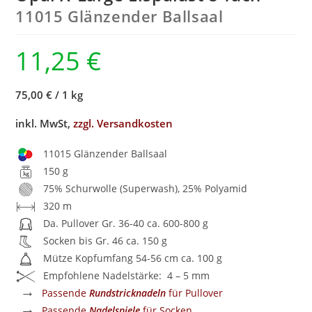
11015 Glänzender Ballsaal
11,25
€
75,00 €
/
1 kg
inkl. MwSt,
zzgl. Versandkosten
11015 Glänzender Ballsaal
150 g
75% Schurwolle (Superwash), 25% Polyamid
320 m
Da. Pullover Gr. 36-40 ca. 600-800 g
Socken bis Gr. 46 ca. 150 g
Mütze Kopfumfang 54-56 cm ca. 100 g
Empfohlene Nadelstärke: 4 – 5 mm
→
Passende
Rundstricknadeln
für Pullover
→
Passende
Nadelspiele
für Socken