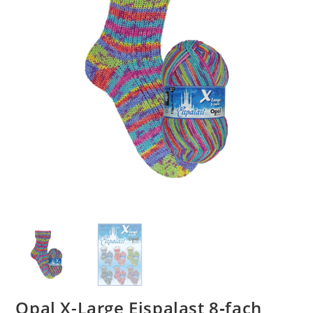
Opal X-Large Eispalast 8‑fach