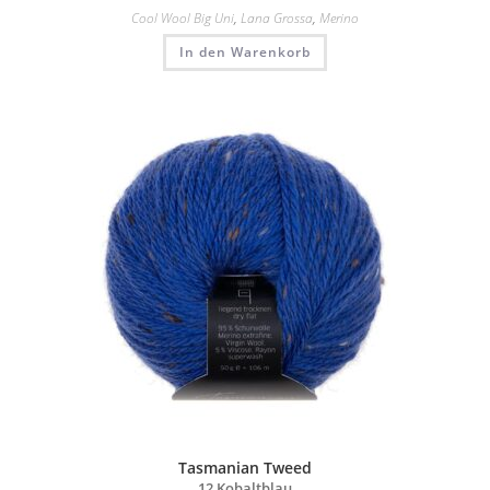
Cool Wool Big Uni
,
Lana Grossa
,
Merino
In den Warenkorb
Tasmanian Tweed
12 Kobaltblau