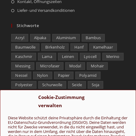
Kontakt, Öffnungszeiten
Liefer- und Versandkonditionen
Stichworte
Acryl
Alpaka
Aluminium
Bambus
Baumwolle
Birkenholz
Hanf
Kamelhaar
Kaschmir
Lama
Leinen
Lyocell
Merino
Messing
Microfaser
Modal
Mohair
Nessel
Nylon
Papier
Polyamid
Polyester
Schurwolle
Seide
Soja
Superwash
Tencel
Viskose
Weißbronze
Cookie-Zustimmung
Wolle
Yak
verwalten
Folge uns
Diese Website schützt deine Privatsphäre durch die Einhaltung der
EU-Datenschutz-Grundverordnung (DSGVO). Deine Daten werden
nicht für Zwecke verwendet, in die du nicht eingewilligt hast, und
werden nur in dem Umfang, der nicht über die Daten hinausgeht,