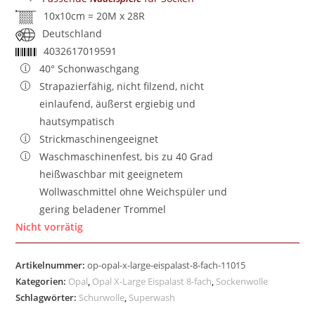
10x10cm = 20M x 28R
Deutschland
4032617019591
40° Schonwaschgang
Strapazierfähig, nicht filzend, nicht
einlaufend, äußerst ergiebig und
hautsympatisch
Strickmaschinengeeignet
Waschmaschinenfest, bis zu 40 Grad
heißwaschbar mit geeignetem
Wollwaschmittel ohne Weichspüler und
gering beladener Trommel
Nicht vorrätig
Artikelnummer:
op-opal-x-large-eispalast-8-fach-11015
Kategorien:
Opal
,
Opal X-Large Eispalast 8-fach
,
Sockenwolle
Schlagwörter:
Schurwolle
,
Superwash