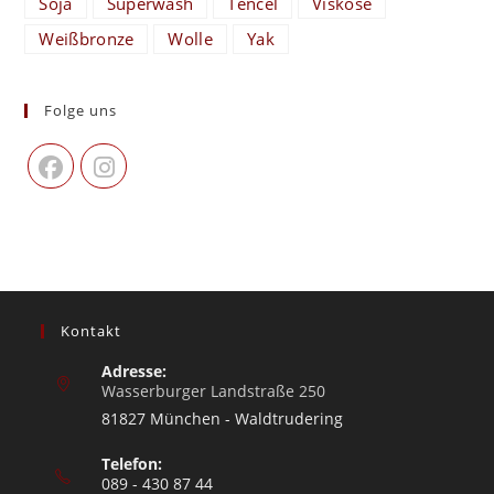
Soja
Superwash
Tencel
Viskose
Weißbronze
Wolle
Yak
Folge uns
Kontakt
Adresse:
Wasserburger Landstraße 250
81827 München - Waldtrudering
Telefon:
089 - 430 87 44