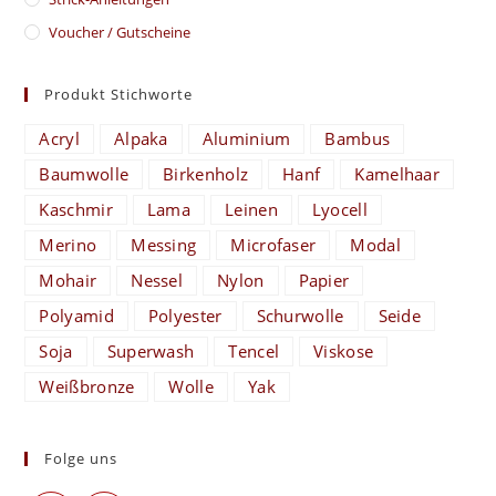
Voucher / Gutscheine
Produkt Stichworte
Acryl
Alpaka
Aluminium
Bambus
Baumwolle
Birkenholz
Hanf
Kamelhaar
Kaschmir
Lama
Leinen
Lyocell
Merino
Messing
Microfaser
Modal
Mohair
Nessel
Nylon
Papier
Polyamid
Polyester
Schurwolle
Seide
Soja
Superwash
Tencel
Viskose
Weißbronze
Wolle
Yak
Folge uns