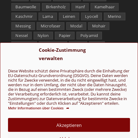
Baumwolle
Birkenholz
Hanf
Kamelhaar
Kaschmir
Lama
Leinen
Lyocell
Merino
Messing
Microfaser
Modal
Mohair
Nessel
Nylon
Papier
Polyamid
Polyester
Schurwolle
Seide
Soja
Cookie-Zustimmung
Superwash
Tencel
Viskose
Weißbronze
verwalten
Wolle
Yak
Diese Website schützt deine Privatsphäre durch die Einhaltung der
EU-Datenschutz-Grundverordnung (DSGVO). Deine Daten werden
Folge uns
nicht für Zwecke verwendet, in die du nicht eingewilligt hast, und
werden nur in dem Umfang, der nicht über die Daten hinausgeht,
die in Bezug auf einen bestimmten Zweck (oder mehrere Zwecke)
der Verarbeitung erforderlich ist, verarbeitet. Du kannst deine
Zustimmung(en) zur Datenverarbeitung für bestimmte Zwecke in
"Einstellungen" oder durch Klicken auf "Akzeptieren" erteilen.
Mehr Informationen über Cookies ➦
AGB
Kontakt
Über uns
Datenschutz
Impressum
Akzeptieren
Cookie-Richtlinie (EU)